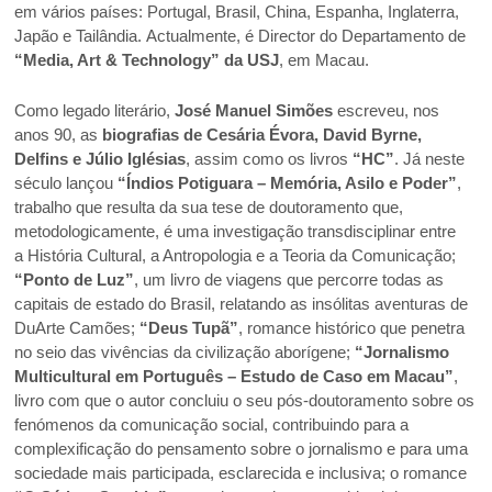
em vários países: Portugal, Brasil, China, Espanha, Inglaterra,
Japão e Tailândia. Actualmente, é Director do Departamento de
“Media, Art & Technology” da USJ
, em Macau.
Como legado literário,
José Manuel Simões
escreveu, nos
anos 90, as
biografias de Cesária Évora, David Byrne,
Delfins e Júlio Iglésias
, assim como os livros
“HC”
. Já neste
século lançou
“Índios Potiguara – Memória, Asilo e Poder”
,
trabalho que resulta da sua tese de doutoramento que,
metodologicamente, é uma investigação transdisciplinar entre
a História Cultural, a Antropologia e a Teoria da Comunicação;
“Ponto de Luz”
, um livro de viagens que percorre todas as
capitais de estado do Brasil, relatando as insólitas aventuras de
DuArte Camões;
“Deus Tupã”
, romance histórico que penetra
no seio das vivências da civilização aborígene;
“Jornalismo
Multicultural em Português – Estudo de Caso em Macau”
,
livro com que o autor concluiu o seu pós-doutoramento sobre os
fenómenos da comunicação social, contribuindo para a
complexificação do pensamento sobre o jornalismo e para uma
sociedade mais participada, esclarecida e inclusiva; o romance