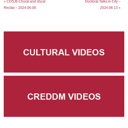
«
CDSJ6 Choral and Vocal
Doctoral Talks in City –
Recital – 2024.06.08
2024.06.13
»