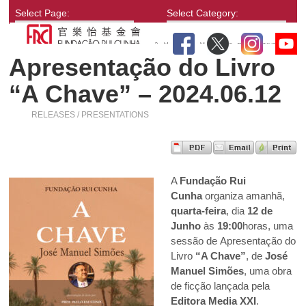
Select Page:
Select Category:
Apresentação do Livro
“A Chave” – 2024.06.12
RELEASES / PRESENTATIONS
A
Fundação Rui
Cunha
organiza amanhã,
quarta-feira
, dia
12 de
Junho
às
19:00
horas, uma
sessão de Apresentação do
Livro
“A Chave”
, de
José
Manuel Simões
, uma obra
de ficção lançada pela
Editora Media XXI
.