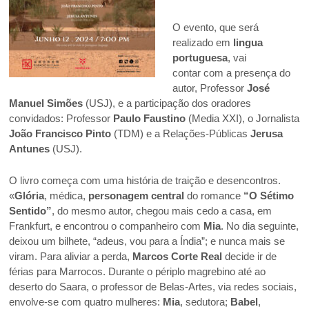
O evento, que será
realizado em
lingua
portuguesa
, vai
contar com a presença do
autor, Professor
José
Manuel Simões
(USJ), e a participação dos oradores
convidados: Professor
Paulo Faustino
(Media XXI), o Jornalista
João Francisco Pinto
(TDM) e a Relações-Públicas
Jerusa
Antunes
(USJ).
O livro começa com uma história de traição e desencontros.
«
Glória
, médica,
personagem central
do romance
“O Sétimo
Sentido”
, do mesmo autor, chegou mais cedo a casa, em
Frankfurt, e encontrou o companheiro com
Mia
. No dia seguinte,
deixou um bilhete, “adeus, vou para a Índia”; e nunca mais se
viram. Para aliviar a perda,
Marcos Corte Real
decide ir de
férias para Marrocos. Durante o périplo magrebino até ao
deserto do Saara, o professor de Belas-Artes, via redes sociais,
envolve-se com quatro mulheres:
Mia
, sedutora;
Babel
,