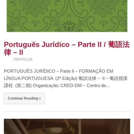
Português Jurídico – Parte II / 葡語法
律 – II
PRATICUM
PORTUGUÊS JURÍDICO – Parte II – FORMAÇÃO EM
LÍNGUA PORTUGUESA (2ª Edição) 葡語法律 – II – 葡語授課
課程 (第二期) Organização: CRED-DM – Centro de...
Continue Reading »