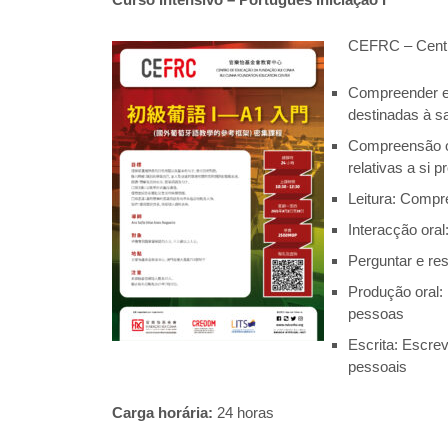
CEFRC – Centr
Compreender e 
destinadas à s
Compreensão or
relativas a si 
Leitura: Compr
Interacção ora
Perguntar e re
Produção oral: 
pessoas
Escrita: Escre
pessoais
Carga horária:
24 horas