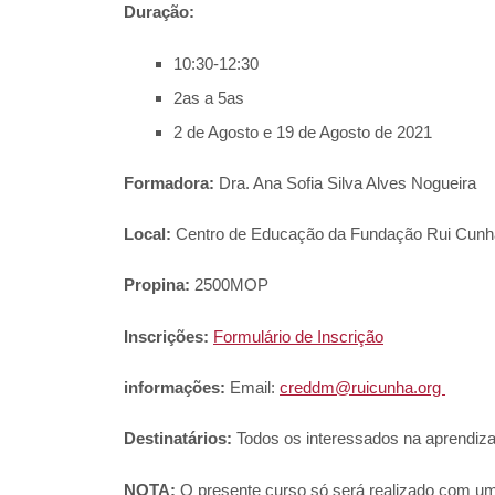
Duração:
10:30-12:30
2as a 5as
2 de Agosto e 19 de Agosto de 2021
Formadora:
Dra. Ana Sofia Silva Alves Nogueira
Local:
Centro de Educação da Fundação Rui Cunha
Propina:
2500MOP
Inscrições:
Formulário de Inscrição
informações:
Email:
creddm@ruicunha.org
Destinatários:
Todos os interessados na aprendiz
NOTA:
O presente curso só será realizado com u