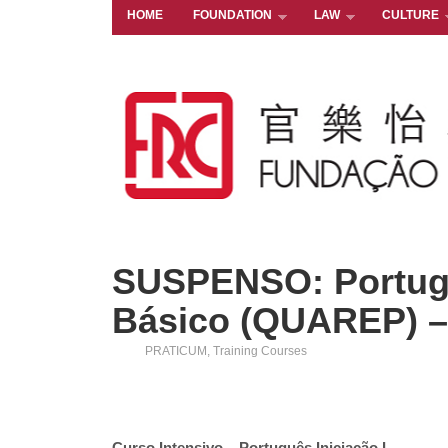
HOME
FOUNDATION
LAW
CULTURE
SUSPENSO: Portuguê
Básico (QUAREP) –
PRATICUM
,
Training Courses
Curso Intensivo – Português Iniciação I