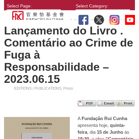
Select Page:
Select Category:
Lançamento do Livro .
Comentário ao Crime de
Fuga à
Responsabilidade –
2023.06.15
EDITIONS / PUBLICATIONS
,
Press
A
Fundação Rui Cunha
apresenta hoje,
quinta-
feira
, dia
15 de Junho
às
18:30
, a obra
“Comentário