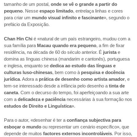
tamanho de um postal,
onde se
vê o grande a partir do
pequeno
. Nesse
espaço limitado
, entrelaça linhas e cores
para criar um
mundo visual infinito e fascinante
», segundo o
prefácio da Exposição.
Chan Hin Chi
é «natural de um país estrangeiro, mudou com a
sua família para
Macau quando era pequeno
, a fim de fixar
residência, na década de 60 do século anterior. É
jurista
e
domina as línguas chinesa (mandarim e cantonês), portuguesa
e inglesa, enquanto se
dedica ao estudo das línguas e
culturas luso-chinesas
, bem como à
pesquisa e docência
jurídica
. Adora a
prática de desenho como artista amador
, e
tem-se interessado desde a infância pelo desenho a
tinta de
caneta
. Com o decurso do tempo, foi aperfeiçoando a sua arte
com a
delicadeza e paciência
necessárias à sua formação nos
estudos de Direito e Linguística
».
Para o autor, «desenhar é ter a
confiança subjectiva para
esboçar o mundo
ou representar um cenário específico», que
depende de muitos
factores externos incontroláveis
. Por isso,