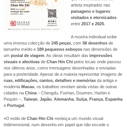
artista inspirados nas
paisagens e lugares
visitados e eternizados
entre
2017 e 2025
.
A mostra individual exibe
uma imensa colecção de
245 peças
, com
56 desenhos
de
tamanho médio e
189 pequenos esboços
nas dimensões de
um
postal de viagem
. As obras resultam das
impressões
visuais e afectivas
de
Chan Hin Chi
pelos locais onde passou
nos últimos anos, como mensagens desenhadas e enviadas
para a posteridade. Apesar de a maioria representar imagens de
ruas, edificações, cantos, detalhes e memórias
da antiga e
moderna
Macau
, os trabalhos revelam ainda vistas de outras
cidades na
China
– Chengdu, Foshan, Doumen, Harbin e
Pequim –,
Taiwan
,
Japão
,
Alemanha
,
Suíça
,
França
,
Espanha
e
Portugal
.
«O estilo de
Chan Hin Chi
«esboça um mundo visual
tridimensional, num desenho em papel que não excede o