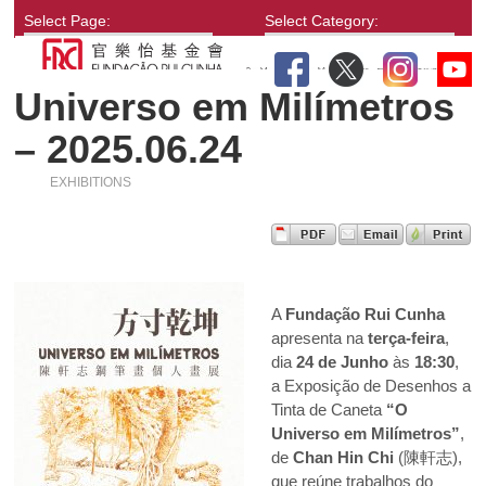
Select Page:
Select Category:
Universo em Milímetros
– 2025.06.24
EXHIBITIONS
A
Fundação Rui Cunha
apresenta na
terça-feira
,
dia
24 de Junho
às
18:30
,
a Exposição de Desenhos a
Tinta de Caneta
“O
Universo em Milímetros”
,
de
Chan Hin Chi
(陳軒志),
que reúne trabalhos do