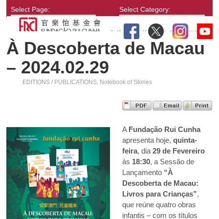
Select Page:
Select Category:
À Descoberta de Macau
– 2024.02.29
EDITIONS / PUBLICATIONS
,
Notebook of Stories
A
Fundação Rui Cunha
apresenta hoje,
quinta-
feira
, dia
29 de Fevereiro
às
18:30
, a Sessão de
Lançamento
“À
Descoberta de Macau:
Livros para Crianças”
,
que reúne quatro obras
infantis – com os títulos