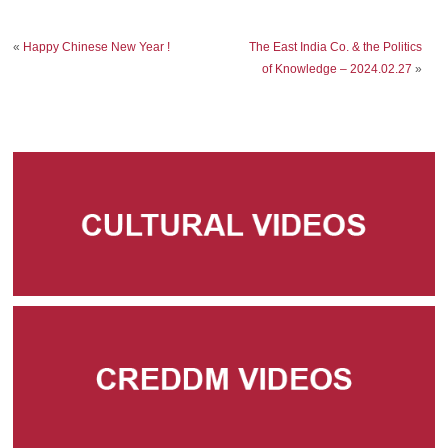
«
Happy Chinese New Year !
The East India Co. & the Politics
of Knowledge – 2024.02.27
»