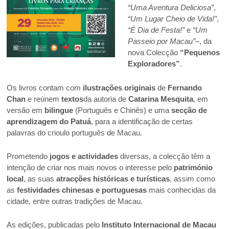
“Uma Aventura Deliciosa”
,
“Um Lugar Cheio de Vida!”
,
“É Dia de Festa!”
e
“Um
Passeio por Macau”
–, da
nova Colecção
“Pequenos
Exploradores”
.
Os livros contam com
ilustrações originais
de
Fernando
Chan
e reúnem
textos
da autoria de
Catarina Mesquita
, em
versão em
bilingue
(Português e Chinês) e uma
secção de
aprendizagem do Patuá
, para a identificação de certas
palavras do crioulo português de Macau.
Prometendo
jogos e actividades
diversas, a colecção têm a
intenção de criar nos mais novos o interesse pelo
património
local
, as suas
atracções históricas e turísticas
, assim como
as
festividades chinesas e portuguesas
mais conhecidas da
cidade, entre outras tradições de Macau.
As edições, publicadas pelo
Instituto Internacional de Macau