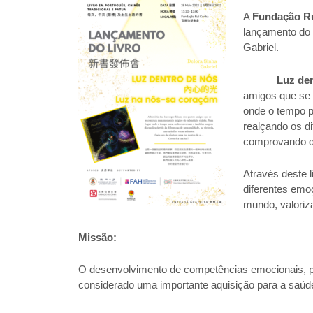
A
Fundação R
lançamento do l
Gabriel.
Luz de
amigos que se
onde o tempo p
realçando os di
comprovando qu
Através deste l
diferentes emo
mundo, valoriza
Missão:
O desenvolvimento de competências emocionais, pa
considerado uma importante aquisição para a saúde