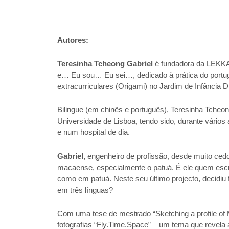
Autores:
Teresinha Tcheong Gabriel
é fundadora da LEKKA,
e… Eu sou… Eu sei…, dedicado à prática do portug
extracurriculares (Origami) no Jardim de Infância 
Bilingue (em chinês e português), Teresinha Tcheo
Universidade de Lisboa, tendo sido, durante vários
e num hospital de dia.
Gabriel,
engenheiro de profissão, desde muito cedo
macaense, especialmente o patuá. É ele quem escr
como em patuá. Neste seu último projecto, decidiu f
em três línguas?
Com uma tese de mestrado “Sketching a profile o
fotografias “Fly.Time.Space” – um tema que revela a