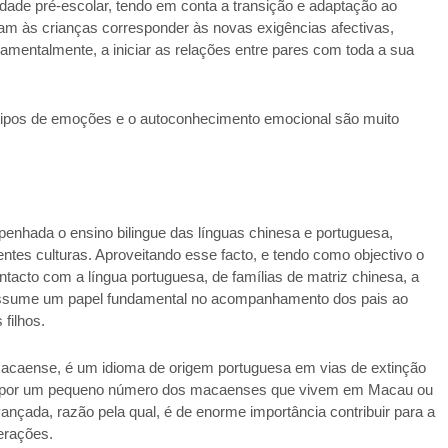
idade pré-escolar, tendo em conta a transição e adaptação ao
am às crianças corresponder às novas exigências afectivas,
ndamentalmente, a iniciar as relações entre pares com toda a sua
tipos de emoções e o autoconhecimento emocional são muito
enhada o ensino bilingue das línguas chinesa e portuguesa,
entes culturas. Aproveitando esse facto, e tendo como objectivo o
tacto com a língua portuguesa, de famílias de matriz chinesa, a
 assume um papel fundamental no acompanhamento dos pais ao
filhos.
caense, é um idioma de origem portuguesa em vias de extinção
do por um pequeno número dos macaenses que vivem em Macau ou
ançada, razão pela qual, é de enorme importância contribuir para a
erações.