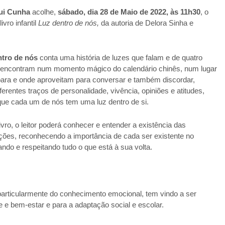
ui Cunha
acolhe,
sábado, dia 28 de Maio de 2022, às 11h30
, o
ivro infantil
Luz dentro de nós,
da autoria de Delora Sinha e
ntro de nós
conta uma história de luzes que falam e de quatro
 encontram num momento mágico do calendário chinês, num lugar
ara e onde aproveitam para conversar e também discordar,
ferentes traços de personalidade, vivência, opiniões e atitudes,
e cada um de nós tem uma luz dentro de si.
ivro, o leitor poderá conhecer e entender a existência das
ções, reconhecendo a importância de cada ser existente no
ndo e respeitando tudo o que está à sua volta.
rticularmente do conhecimento emocional, tem vindo a ser
 e bem-estar e para a adaptação social e escolar.