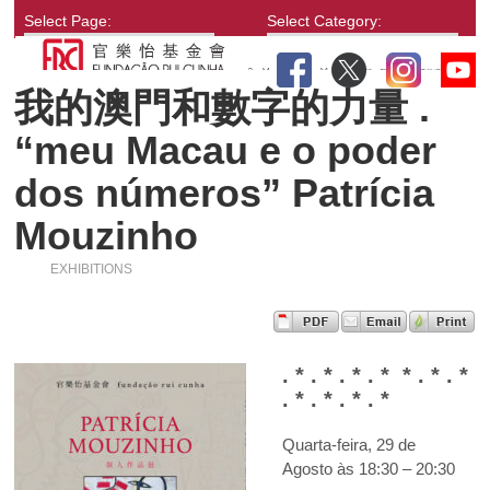
Select Page:
Select Category:
我的澳門和數字的力量 .
“meu Macau e o poder
dos números” Patrícia
Mouzinho
EXHIBITIONS
. * . * . * . * * . * . *
. * . * . * . *
Quarta-feira, 29 de
Agosto às 18:30 – 20:30