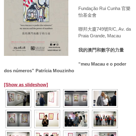
Fundação Rui Cunha 官樂
怡基金會
聯邦大廈749號R/C, Av. da
Praia Grande, Macau
我的澳門和數字的力量
“meu Macau e o poder
dos números” Patrícia Mouzinho
[Show as slideshow]