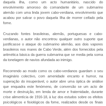
daquela ilha, como um acto humanitário, nascido do
envolvimento amoroso do comandante de um submarino
alemão com uma linda jovem cabo-verdiana, envolvimento que
acabou por salvar o povo daquela Ilha de morrer ceifado pela
fome.
Cruzando fontes brasileiras, alemãs, portuguesas e cabo-
verdianas, o autor não encontrou qualquer outro suporte que
justificasse o ataque do submarino alemão, aos dois vapores
brasileiros nos mares de Cabo Verde, além dos fornecidos pela
aritmética básica da guerra submarina que se media pela soma
da tonelagem de navios afundada ao inimigo.
Recorrendo ao modo como os cabo-verdianos guardam o seu
imaginário colectivo, com amenidade encanto e humor, na
superação do insuperável, o autor abre uma óptica de análise
que enquadra este fenómeno, de conversão se um acto de
morte e destruição, em lenda de amor e fraternidade, durante
crise alimentícia de 1916-18, à luz dos estudos sobre os efeitos
psicológicos e fisiológicos da fome, realizados desde os finais