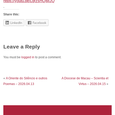
https://youtu.be/LgrzsHQiMJQ
.
Share this:
LinkedIn
Facebook
Leave a Reply
You must be
logged in
to post a comment.
«
A Oriente do Silêncio e outros
A Diocese de Macau – Scientia et
Poemas – 2026.04.13
Virtus – 2026.04.15
»