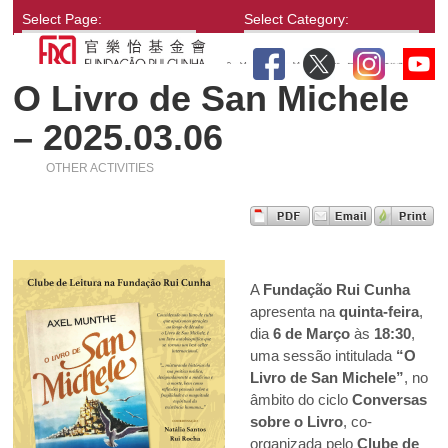
Select Page:
Select Category:
O Livro de San Michele
– 2025.03.06
OTHER ACTIVITIES
A
Fundação Rui Cunha
apresenta na
quinta-feira
,
dia
6 de Março
às
18:30
,
uma sessão intitulada
“O
Livro de San Michele”
, no
âmbito do ciclo
Conversas
sobre o Livro
, co-
organizada pelo
Clube de