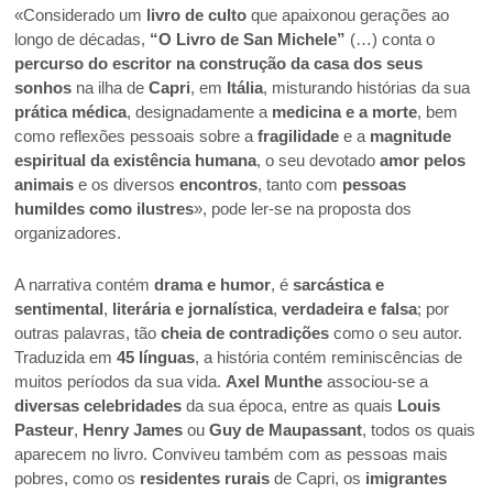
«Considerado um
livro de culto
que apaixonou gerações ao
longo de décadas,
“O Livro de San Michele”
(…) conta o
percurso do escritor na construção da casa dos seus
sonhos
na ilha de
Capri
, em
Itália
, misturando histórias da sua
prática médica
, designadamente a
medicina e a morte
, bem
como reflexões pessoais sobre a
fragilidade
e a
magnitude
espiritual da existência humana
, o seu devotado
amor pelos
animais
e os diversos
encontros
, tanto com
pessoas
humildes como ilustres
», pode ler-se na proposta dos
organizadores.
A narrativa contém
drama e humor
, é
sarcástica e
sentimental
,
literária e jornalística
,
verdadeira e falsa
; por
outras palavras, tão
cheia de contradições
como o seu autor.
Traduzida em
45 línguas
, a história contém reminiscências de
muitos períodos da sua vida.
Axel Munthe
associou-se a
diversas celebridades
da sua época, entre as quais
Louis
Pasteur
,
Henry James
ou
Guy de Maupassant
, todos os quais
aparecem no livro. Conviveu também com as pessoas mais
pobres, como os
residentes rurais
de Capri, os
imigrantes