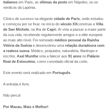
italianos
em Paris, as
vítimas da peste
em Nápoles, ou os
nórdicos da Lapónia.
Clínico de sucesso na elegante
cidade de Paris
, onde estudou
e começou por se fixar, no início do
século XX
construiu a
Villa
de San Michele
, na ilha de
Capri
. Aí viria a passar a maior parte
da sua vida, recebendo regularmente amigos e a elite europeia
ao mais alto nível. Foi nomeado
médico pessoal da Rainha
Vitória da Suécia
e desenvolveu uma
relação duradoura com
a realeza sueca
. Médico, psiquiatra, naturalista, filantropo e
escritor,
Axel Munthe
viria a falecer aos
91 anos
no
Palácio
Real de Estocolmo
, como convidado oficial da corte.
Este evento será realizado em
Português
.
A entrada é livre.
Não perca!
Por Macau, Mais e Melhor!