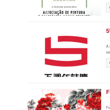
5
À 
re
F
F