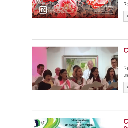
Ro
C
Re
um
C