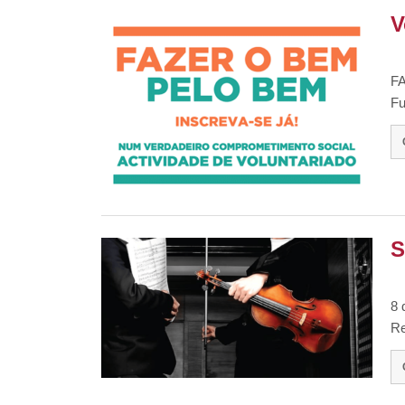
V
F
Fu
S
8 
Re