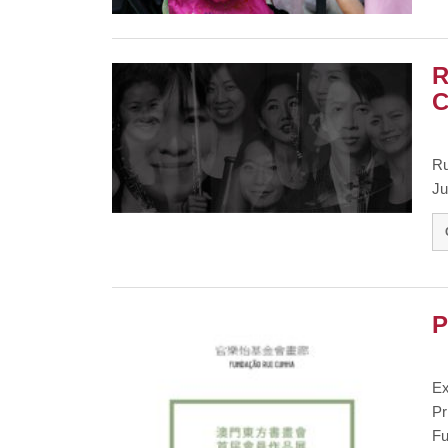
R
C
Ru
Ju
P
Ex
Pr
F