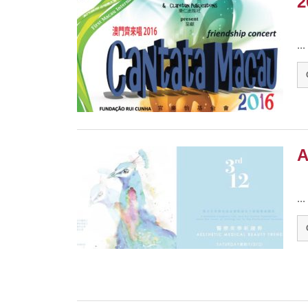
2
...
A
...