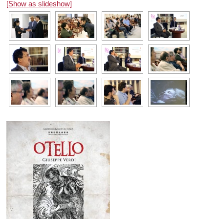
[Show as slideshow]