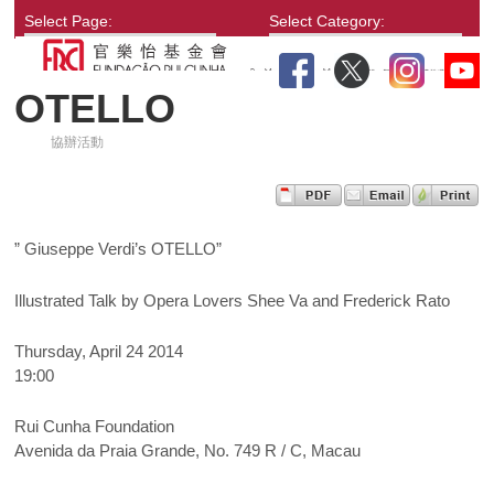
Select Page:
Select Category:
OTELLO
協辦活動
” Giuseppe Verdi’s OTELLO”
Illustrated Talk by Opera Lovers Shee Va and Frederick Rato
Thursday, April 24 2014
19:00
Rui Cunha Foundation
Avenida da Praia Grande, No. 749 R / C, Macau