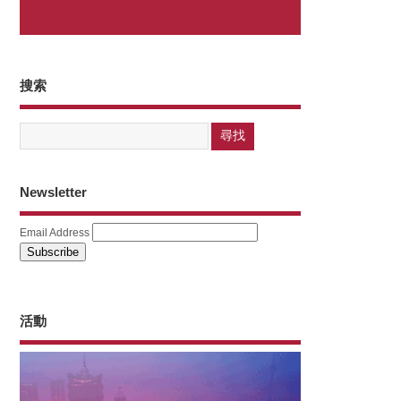
搜索
Newsletter
Email Address
活動