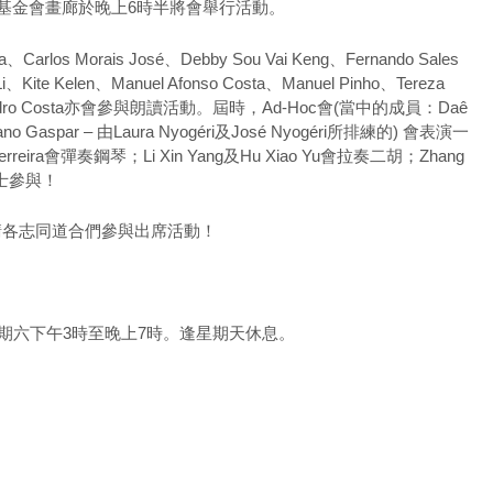
基金會畫廊於晚上6時半將會舉行活動。
arlos Morais José、Debby Sou Vai Keng、Fernando Sales
Li、Kite Kelen、Manuel Afonso Costa、Manuel Pinho、Tereza
edro Costa亦會參與朗讀活動。屆時，Ad-Hoc會(當中的成員：Daê
riano Gaspar – 由Laura Nyogéri及José Nyogéri所排練的) 會表演一
reira會彈奏鋼琴；Li Xin Yang及Hu Xiao Yu會拉奏二胡；Zhang
人士參與！
邀請各志同道合們參與出席活動！
期六下午3時至晚上7時。逢星期天休息。