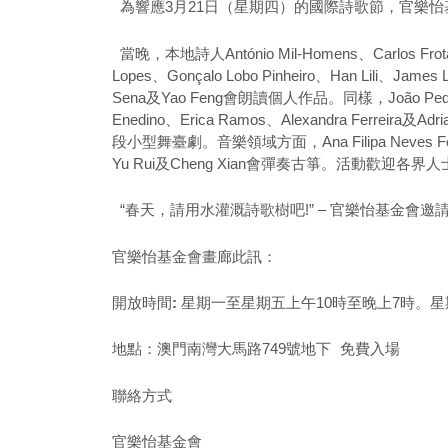
為響應3月21日（星期四）的國際詩歌節，官樂怡
當晚，本地詩人António Mil-Homens、Carlos Frota、C
Lopes、Gonçalo Lobo Pinheiro、Han Lili、James 
Sena及Yao Feng會朗讀個人作品。同樣，João P
Enedino、Erica Ramos、Alexandra Ferreira及Ad
段小型舞臺劇。音樂領域方面，Ana Filipa Neves Fer
Yu Rui及Cheng Xian會彈奏古箏。活動歡迎各界
“春天，請用水灌溉詩歌樹吧!” – 官樂怡基金會
官樂怡基金會畫廊此訊：
開放時間
:
星期一至星期五上午10時至晚上7時。星
地點：澳門南灣大馬路749號地下 免費入場
聯絡方式
官樂怡基金會