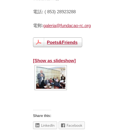
電話
:
( 853) 28923288
電郵
:
galeria@fundacao-rc.org
Poets&Friends
[Show as slideshow]
Share this:
LinkedIn
Facebook