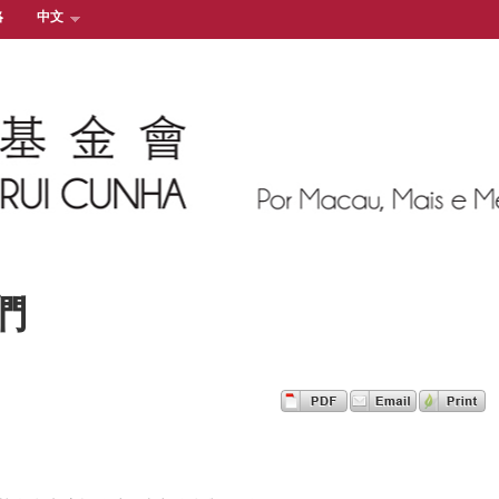
絡
中文
們