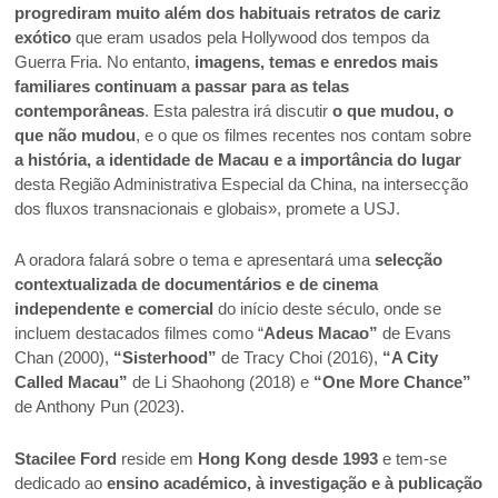
progrediram muito além dos habituais retratos de cariz
exótico
que eram usados pela Hollywood dos tempos da
Guerra Fria. No entanto,
imagens, temas e enredos mais
familiares continuam a passar para as telas
contemporâneas
. Esta palestra irá discutir
o que mudou, o
que não mudou
, e o que os filmes recentes nos contam sobre
a história, a identidade de Macau e a importância do lugar
desta Região Administrativa Especial da China, na intersecção
dos fluxos transnacionais e globais», promete a USJ.
A oradora falará sobre o tema e apresentará uma
selecção
contextualizada de documentários e de cinema
independente e comercial
do início deste século, onde se
incluem destacados filmes como “
Adeus Macao”
de Evans
Chan (2000),
“Sisterhood”
de Tracy Choi (2016),
“A City
Called Macau”
de Li Shaohong (2018) e
“One More Chance”
de Anthony Pun (2023).
Stacilee Ford
reside em
Hong Kong desde 1993
e tem-se
dedicado ao
ensino académico, à investigação e à publicação