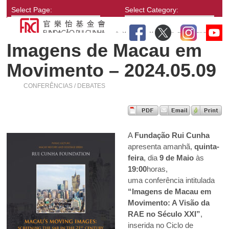
Select Page:
Select Category:
Imagens de Macau em
Movimento – 2024.05.09
CONFERÊNCIAS / DEBATES
A
Fundação Rui Cunha
apresenta amanhã,
quinta-
feira
, dia
9 de Maio
às
19:00
horas,
uma conferência intitulada
“Imagens de Macau em
Movimento: A Visão da
RAE no Século XXI”
,
inserida no Ciclo de