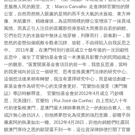
意服務人民的殿堂。 文：Marco Carvalho 走進律師官樂怡的辦
公室，自然而然映入眼簾的是簡約而不失大氣的水族箱。東方神
像、米紙畫作、精緻傢俱，為這間簡樸的辦公室增添了一抹異域
風情。而真正引人注目的當屬那些身形碩大而雍容自若的錦鯉。
它們在巨大的水族箱中無休止地穿梭，列隊而行，節奏劃一，那
悠然的姿態似催眠般令觀者沉靜、放鬆，不由得陷入自我反思之
中。 2011年夏，在澳門特別行政區成立十餘年後的一次回顧性
反思中，催生了官樂怡基金會這一本澳最具影響力的民間組織之
一的雛形。“落實開展基金會項目的前一年，我曾反思過，當時
的我更傾向於設立一個研究、思考並推廣澳門法律的研究中心。
這個想法後來稍有轉變，我沒有選擇研究中心，而是確信創建一
家基金會作為研究中心的支撐會更好。”官樂怡在接受《澳門雜
誌》專訪時解釋道。 官樂怡基金會於2012年4月成立 巧妙構
思，完美踐行。官樂怡（Rui José da Cunha）自上世紀八十年
代初便紮根澳門，是澳門最大律師事務所之一的創始合夥人，他
或許無心效仿詩人，但他將夢想化為現實的強烈意圖，卻幾乎與
佩索阿的執著如出一轍。2012年4月28日，距他向錦鯉們吐露回
饋澳門厚待之恩的願望還不到一年，這位資深律師便打開了官樂