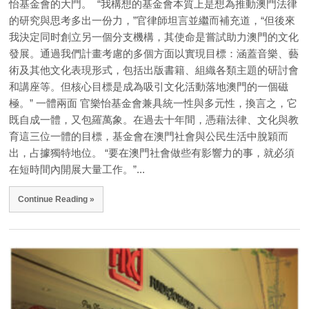
怡基金會的大門。 “我構想的基金會本質上是想為推動澳門法律
的研究與思考多出一份力，”官律師坦言並繼而補充道，“但後來
我決定同时創立另一個分支機構，其使命是嘗試助力澳門的文化
發展。通過我們計畫考慮的多個方面以實現目標：涵蓋音樂、藝
術及其他文化表現形式，包括出版書籍、組織各類主題的研討會
和講座等。但核心目標是成為吸引文化活動落地澳門的一個磁
極。” 一體兩面 官樂怡基金會兼具統一性與多元性，換言之，它
既自成一體，又包羅萬象。在過去十年間，憑藉法律、文化與教
育這三位一體的目標，基金會在澳門社會與公民生活中脫穎而
出，占據獨特地位。 “要在澳門社會做些有影響力的事，就必須
在短時間內開展大量工作。”...
Continue Reading »