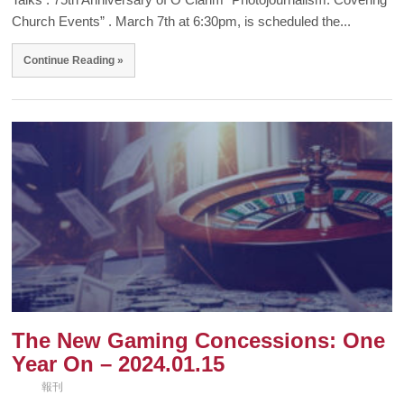
Church Events” . March 7th at 6:30pm, is scheduled the...
Continue Reading »
The New Gaming Concessions: One
Year On – 2024.01.15
報刊