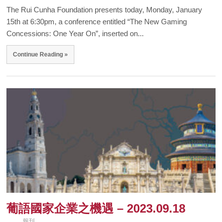
The Rui Cunha Foundation presents today, Monday, January
15th at 6:30pm, a conference entitled “The New Gaming
Concessions: One Year On”, inserted on...
Continue Reading »
葡語國家企業之機遇 – 2023.09.18
報刊