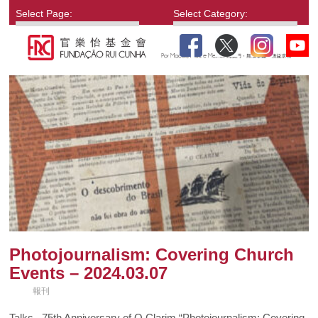
Select Page:
Select Category:
Photojournalism: Covering Church
Events – 2024.03.07
報刊
Talks . 75th Anniversary of O Clarim “Photojournalism: Covering