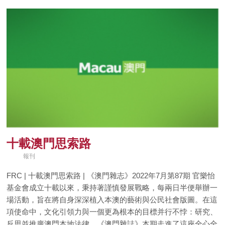
十載澳門思索路
報刊
FRC | 十載澳門思索路 | 《澳門雜志》2022年7月第87期 官樂怡
基金會成立十載以來，秉持著謹慎發展戰略，每兩日半便舉辦一
場活動，旨在將自身深深植入本澳的藝術與公民社會版圖。在這
項使命中，文化引領力與一個更為根本的目標并行不悖：研究、
反思並推廣澳門本地法律。《澳門雜誌》本期走進了這座全心全