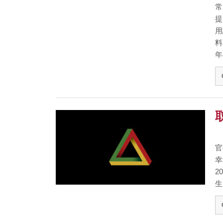
常
提
用
料
年
取
官
幸
2
生