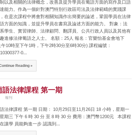
制以及相關的法律概念，改善及提升學員在葡語方面的寫作及口語
達能力。作為一個針對澳門特別行政區司法及法律範疇的實踐課
，在是次課程中將會對相關知識作出簡要的論述，鞏固學員在法律
語方面的知識，並提升學員在書寫及論述方面的能力。 對象：法
系學生、實習律師、法律顧問、翻譯員、公共行政人員以及其他有
趣進修法律葡語之人士。 名額：25人 報名：官樂怡基金會地下
上午10時至下午1時，下午2時30分至6時30分) 課程編號：
10300377-0...
Continue Reading »
葡語法律課程 第一期
報刊
語法律課程 第一期 日期： 10月29日至11月26日 18 小時，星期一
星期三 下午 6 時 30 分 至 8 時 30 分 費用：澳門幣1200元 本課程
在讓學 員能夠進一步 認識到...