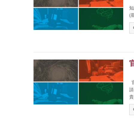
知
(
官
請
貴