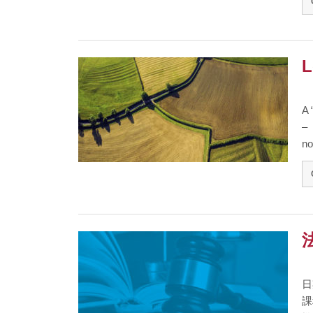
L
A 
–
no
日
課