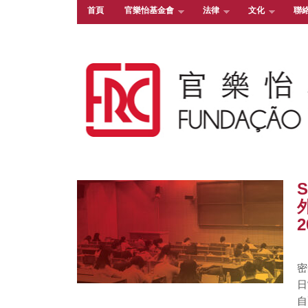
首頁
官樂怡基金會
法律
文化
聯
2
密
日
自