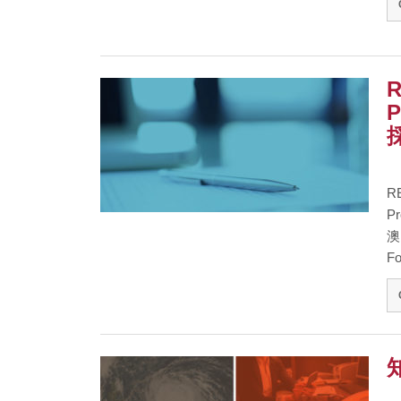
R
R
Pr
澳
Fo