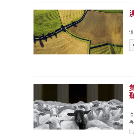
澳
適
再