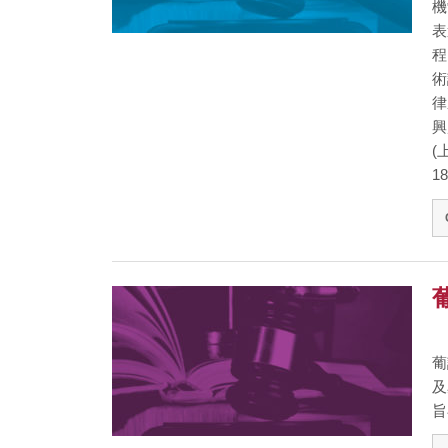
機
表
程
術
律
興
(
18
葡
及
旨