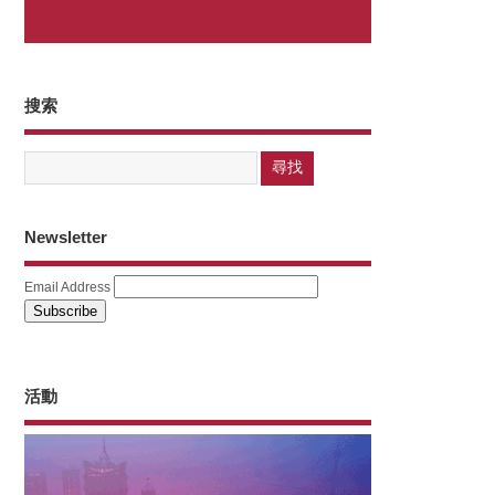
搜索
Newsletter
Email Address
活動