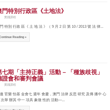
澳門特別行政區《土地法》
實踐課程
門 特別 行政 區《 土 地 法 》（ 9 月 2 日 第 10 / 2013 號 法 律...
Continue Reading »
第七期「主持正義」活動 – 「種族歧視」
聽證會和審判會議
實踐課程
逢 官樂 怡基 金會七 週年 會慶，澳門 法律 反思 研究 及傳 播中 心
 次舉 辦其 中一 項具 象徵 性的 活動—...