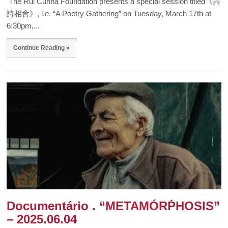
The Rui Cunha Foundation presents a special session titled《與
詩相會》, i.e. “A Poetry Gathering” on Tuesday, March 17th at
6:30pm,...
Continue Reading »
Documentário . “METAMÓRṖHOSIS”
– 2025.06.04