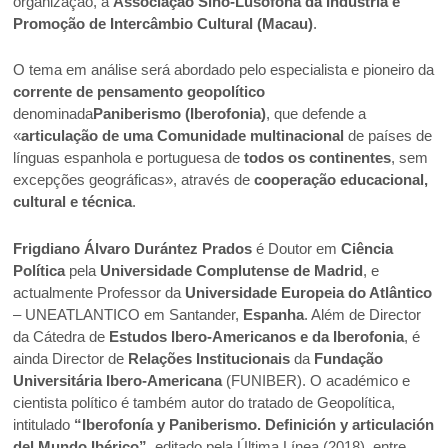
organização, a
Associação Sino-Lusófona da Indústria e
Promoção de Intercâmbio Cultural (Macau)
.
O tema em análise será abordado pelo especialista e pioneiro da
corrente de pensamento geopolítico
denominada
Paniberismo (Iberofonia)
, que defende a
«
articulação de uma Comunidade multinacional
de países de
línguas espanhola e portuguesa de
todos os continentes
, sem
excepções geográficas», através de
cooperação educacional,
cultural e técnica
.
Frigdiano Álvaro Durántez Prados
é Doutor em
Ciência
Política
pela
Universidade Complutense de Madrid
, e
actualmente Professor da
Universidade Europeia do Atlântico
– UNEATLANTICO em Santander,
Espanha
. Além de Director
da Cátedra de
Estudos Ibero-Americanos e da Iberofonia
, é
ainda Director de
Relações Institucionais
da
Fundação
Universitária Ibero-Americana
(FUNIBER). O académico e
cientista político é também autor do tratado de Geopolítica,
intitulado
“Iberofonía y Paniberismo. Definición y articulación
del Mundo Ibérico”
, editado pela Última Línea (2018), entre