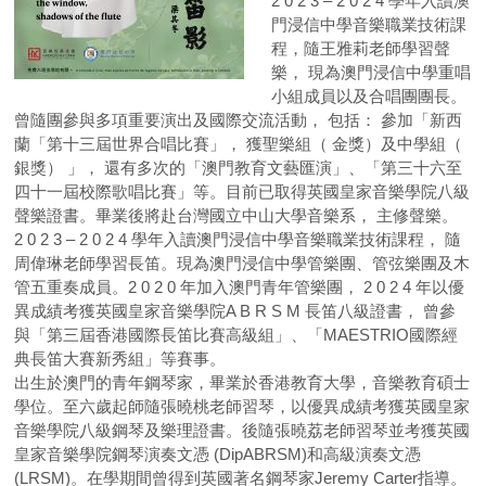
2 0 2 3 – 2 0 2 4 學年入讀澳
門浸信中學音樂職業技術課
程，隨王雅莉老師學習聲
樂， 現為澳門浸信中學重唱
小組成員以及合唱團團長。
曾隨團參與多項重要演出及國際交流活動， 包括： 參加「新西
蘭「第十三屆世界合唱比賽」， 獲聖樂組（ 金獎）及中學組（
銀獎） 」， 還有多次的「澳門教育文藝匯演」、「第三十六至
四十一屆校際歌唱比賽」等。目前已取得英國皇家音樂學院八級
聲樂證書。畢業後將赴台灣國立中山大學音樂系， 主修聲樂。
2 0 2 3 – 2 0 2 4 學年入讀澳門浸信中學音樂職業技術課程， 隨
周偉琳老師學習長笛。現為澳門浸信中學管樂團、管弦樂團及木
管五重奏成員。2 0 2 0 年加入澳門青年管樂團， 2 0 2 4 年以優
異成績考獲英國皇家音樂學院A B R S M 長笛八級證書， 曾參
與「第三屆香港國際長笛比賽高級組」、「MAESTRIO國際經
典長笛大賽新秀組」等賽事。
出生於澳門的青年鋼琴家，畢業於香港教育大學，音樂教育碩士
學位。至六歲起師隨張曉桃老師習琴，以優異成績考獲英國皇家
音樂學院八級鋼琴及樂理證書。後隨張曉荔老師習琴並考獲英國
皇家音樂學院鋼琴演奏文憑 (DipABRSM)和高級演奏文憑
(LRSM)。在學期間曾得到英國著名鋼琴家Jeremy Carter指導。