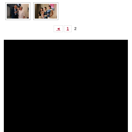
◄
1
2