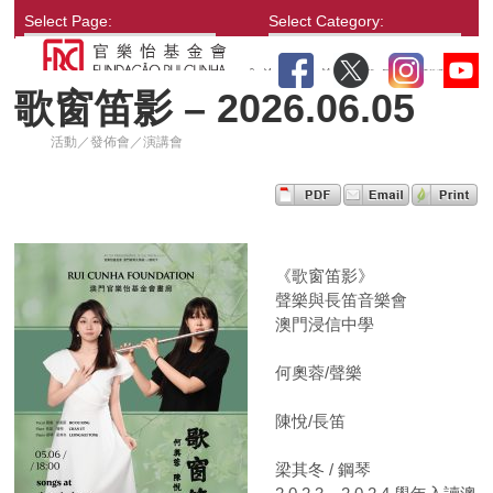
Select Page:
Select Category:
歌窗笛影 – 2026.06.05
活動／發佈會／演講會
《歌窗笛影》
聲樂與長笛音樂會
澳門浸信中學
何奧蓉/聲樂
陳悅/長笛
梁其冬 / 鋼琴