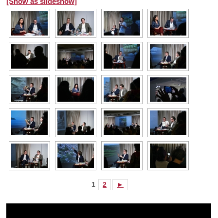
[Show as slideshow]
1
2
►