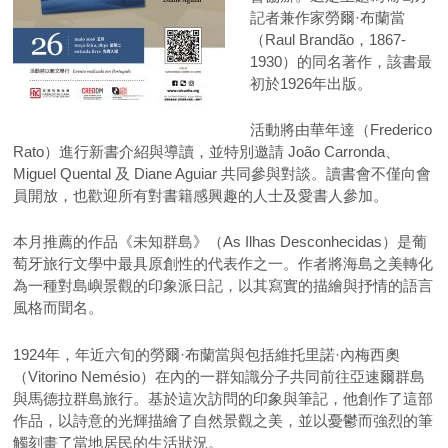
記者兼作家勞爾·布蘭當
（Raul Brandão，1867-
1930）的同名著作，該書最
初於1926年出版。
活動將由華年達（Frederico
Rato）進行新書介紹與導讀，並特別邀請 João Carronda、
Miguel Quental 及 Diane Aguiar 共同參與對談。讀書會不僅向會
員開放，也歡迎所有對書籍感興趣的人士及愛書人參加。
本月推薦的作品《未知群島》（As Ilhas Desconhecidas）是葡
萄牙旅行文學中最具原創性的代表作之一。作者將海島之美轉化
為一種對島嶼景觀的印象派日記，以其寫實的描繪與抒情的語言
風格而聞名。
1924年，年近六旬的勞爾·布蘭當與包括維托里諾·內梅西奧
（Vitorino Nemésio）在內的一群知識分子共同前往亞速爾群島
與馬德拉群島旅行。基於這次訪問的印象與筆記，他創作了這部
作品，以詩意的光輝描繪了自然景觀之美，並以憂鬱而強烈的筆
觸刻畫了當地居民的生活狀況。