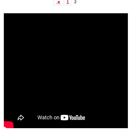
◄
1
2