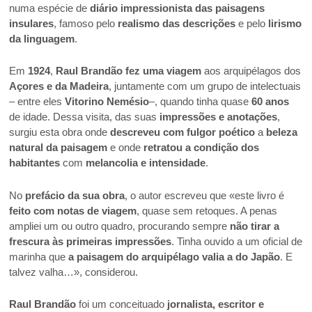
numa espécie de
diário impressionista das paisagens
insulares
, famoso pelo
realismo das descrições
e pelo
lirismo
da linguagem
.
Em
1924
,
Raul Brandão fez uma viagem
aos arquipélagos dos
Açores e da Madeira
, juntamente com um grupo de intelectuais
– entre eles
Vitorino Nemésio
–, quando tinha quase
60 anos
de idade. Dessa visita, das suas
impressões e anotações
,
surgiu esta obra onde
descreveu com fulgor poético
a
beleza
natural da paisagem
e onde
retratou a condição dos
habitantes
com
melancolia e intensidade
.
No
prefácio da sua obra
, o autor escreveu que «este livro é
feito com notas de viagem
, quase sem retoques. A penas
ampliei um ou outro quadro, procurando sempre
não tirar a
frescura às primeiras impressões
. Tinha ouvido a um oficial de
marinha que
a paisagem do arquipélago valia a do Japão
. E
talvez valha…», considerou.
Raul Brandão
foi um conceituado
jornalista, escritor e