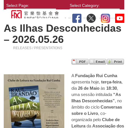
Select Page:
Select Category:
As Ilhas Desconhecidas
– 2026.05.26
RELEASES / PRESENTATIONS
A
Fundação Rui Cunha
apresenta hoje,
terça-feira
,
dia
26 de Maio
às
18:30
,
uma sessão intitulada
“As
Ilhas Desconhecidas”
, no
âmbito do ciclo
Conversas
sobre o Livro
, co-
organizada pelo
Clube de
Leitura
da
Associação dos