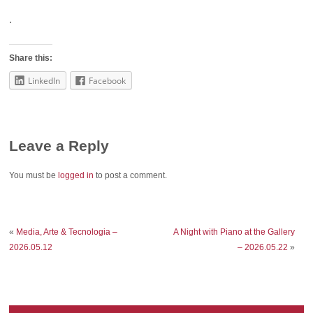
.
Share this:
LinkedIn
Facebook
Leave a Reply
You must be
logged in
to post a comment.
«
Media, Arte & Tecnologia –
A Night with Piano at the Gallery
2026.05.12
– 2026.05.22
»