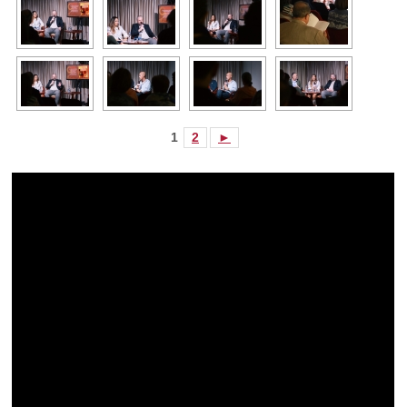
1
2
►