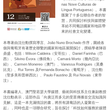
nas Nove Culturas de
Língua Portuguesa）。本書
匯聚了十多位聯合作者的智
慧，共同探討科技與媒體變
革給不同葡語國家和地區帶
來的社會文化變遷。
本專著由沈仕勳撰寫導言、João Nuno Brochado 作序，圍繞各
個與葡萄牙有著歷史聯繫的國家和地區展開探討，撰稿學者陣容
鼎盛，包括：Wilson Caldeira（安哥拉）、Daniel Farinha（巴
西）、Silvino Évora（佛得角）、Camará Morto（幾內亞比
紹）、Carmen Monereo（澳門）、Vanessa Rodrigues（莫桑
比克）、Rui Torres 及Fernanda Bonacho（葡萄牙）、沈仕勳
（聖多美和普林西比）、Paulo Faustino 及 Rui Novais（東帝
汶）。
本書編著人、澳門聖若瑟大學媒體、藝術與科技系主任兼副教授
沈仕勳表示，這部作品「向廣泛而多元的受眾傳播並交流知識與
見解。這是一本充滿情誼的書，將所有講葡語的人凝聚在一
起」，同時也是一項聯合研究，旨在探討「科技如何服務於媒體