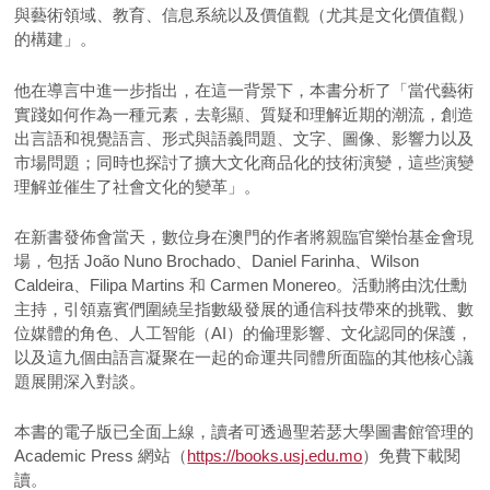
與藝術領域、教育、信息系統以及價值觀（尤其是文化價值觀）
的構建」。
他在導言中進一步指出，在這一背景下，本書分析了「當代藝術
實踐如何作為一種元素，去彰顯、質疑和理解近期的潮流，創造
出言語和視覺語言、形式與語義問題、文字、圖像、影響力以及
市場問題；同時也探討了擴大文化商品化的技術演變，這些演變
理解並催生了社會文化的變革」。
在新書發佈會當天，數位身在澳門的作者將親臨官樂怡基金會現
場，包括 João Nuno Brochado、Daniel Farinha、Wilson
Caldeira、Filipa Martins 和 Carmen Monereo。活動將由沈仕勳
主持，引領嘉賓們圍繞呈指數級發展的通信科技帶來的挑戰、數
位媒體的角色、人工智能（AI）的倫理影響、文化認同的保護，
以及這九個由語言凝聚在一起的命運共同體所面臨的其他核心議
題展開深入對談。
本書的電子版已全面上線，讀者可透過聖若瑟大學圖書館管理的
Academic Press 網站（
https://books.usj.edu.mo
）免費下載閱
讀。