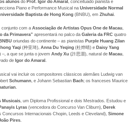
sos alunos
do
Prof. Igor do Amaral
, conceituado pianista e
lecciona Piano e Performance Musical na
Universidade Normal
niversidade Baptista de Hong Kong
(BNBU), em
Zhuhai
.
 conjunto com a
Associação de Artistas Opus One de Macau
,
io da Primavera”
apresentará no palco da
Galeria da FRC
quatro
BNBU
oriundas do continente – as pianistas
Purple Huang Zilan
Chong Yaqi
(种亚琦),
Anna Du Yeqing
(杜烨晴) e
Daisy Yang
, a que se junta o jovem
Andy Xu
(許思灝), natural de
Macau
,
ivado de
Igor do Amaral
.
ical vai incluir os compositores clássicos alemães Ludwig van
obert
Schumann
, e Johann Sebastian
Bach
; os franceses Maurice
haturian
.
s Musicais
, um Diploma Profissional e dois Mestrados. Estudou e
Panayis Lyras
(vencedora do Concurso Van Cliburn),
Derek
 Concursos Internacionais Chopin, Leeds e Cleveland),
Simone
João Pires
.