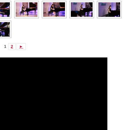
1
2
►