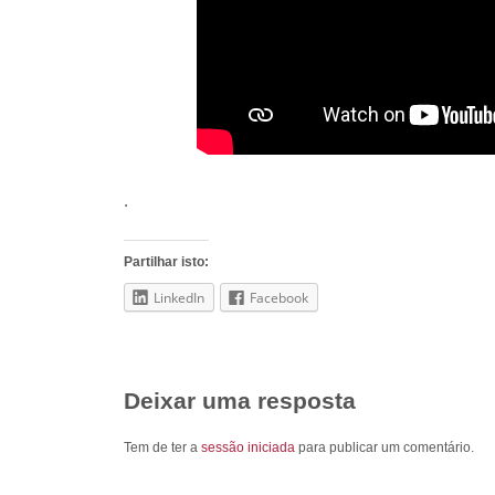
.
Partilhar isto:
LinkedIn
Facebook
Deixar uma resposta
Tem de ter a
sessão iniciada
para publicar um comentário.