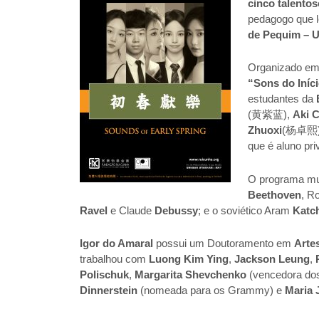
cinco talento
pedagogo que 
de Pequim – U
Organizado em
“Sons do Iníc
estudantes da
(黄紫蓝),
Aki 
Zhuoxi
(杨卓熙) –
que é aluno pr
O programa mus
Beethoven
, R
Ravel
e Claude
Debussy
; e o soviético Aram
Katc
Igor do Amaral
possui um Doutoramento em
Arte
trabalhou com
Luong Kim Ying
,
Jackson Leung
,
Polischuk
,
Margarita Shevchenko
(vencedora dos
Dinnerstein
(nomeada para os Grammy) e
Maria 