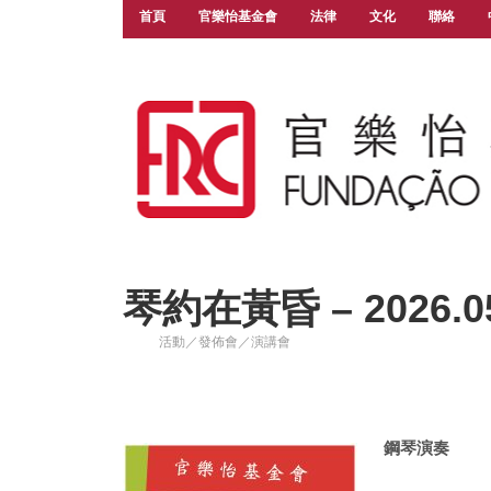
首頁
官樂怡基金會
法律
文化
聯絡
琴約在黃昏 – 2026.05
活動／發佈會／演講會
鋼琴演奏