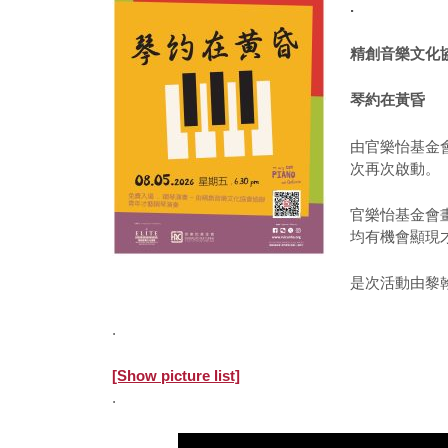
.
精創音樂文化
琴約在黃昏
由官樂怡基金
次再次啟動。
官樂怡基金會
均有機會顯現
是次活動由黎
.
[Show picture list]
.