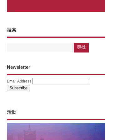
搜索
Newsletter
Email Address
活動