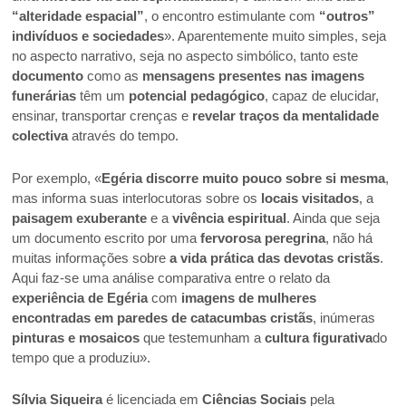
“alteridade espacial”
, o encontro estimulante com
“outros”
indivíduos e sociedades
». Aparentemente muito simples, seja
no aspecto narrativo, seja no aspecto simbólico, tanto este
documento
como as
mensagens presentes nas imagens
funerárias
têm um
potencial pedagógico
, capaz de elucidar,
ensinar, transportar crenças e
revelar traços da mentalidade
colectiva
através do tempo.
Por exemplo, «
Egéria discorre muito pouco sobre si mesma
,
mas informa suas interlocutoras sobre os
locais visitados
, a
paisagem exuberante
e a
vivência espiritual
. Ainda que seja
um documento escrito por uma
fervorosa peregrina
, não há
muitas informações sobre
a vida prática das devotas cristãs
.
Aqui faz-se uma análise comparativa entre o relato da
experiência de Egéria
com
imagens de mulheres
encontradas em paredes de catacumbas cristãs
, inúmeras
pinturas e mosaicos
que testemunham a
cultura figurativa
do
tempo que a produziu».
Sílvia Siqueira
é licenciada em
Ciências Sociais
pela