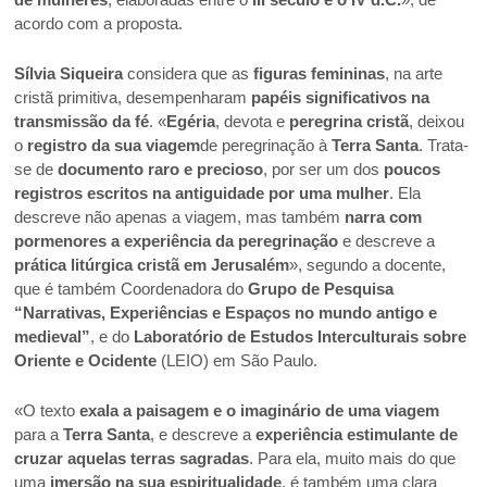
acordo com a proposta.
Sílvia Siqueira
considera que as
figuras femininas
, na arte
cristã primitiva, desempenharam
papéis significativos na
transmissão da fé
. «
Egéria
, devota e
peregrina cristã
, deixou
o
registro da sua viagem
de peregrinação à
Terra Santa
. Trata-
se de
documento raro e precioso
, por ser um dos
poucos
registros escritos na antiguidade por uma mulher
. Ela
descreve não apenas a viagem, mas também
narra com
pormenores a experiência da peregrinação
e descreve a
prática litúrgica cristã em Jerusalém
», segundo a docente,
que é também Coordenadora do
Grupo de Pesquisa
“Narrativas, Experiências e Espaços no mundo antigo e
medieval”
, e do
Laboratório de Estudos Interculturais sobre
Oriente e Ocidente
(LEIO) em São Paulo.
«O texto
exala a paisagem e o imaginário de uma viagem
para a
Terra Santa
, e descreve a
experiência estimulante de
cruzar aquelas terras sagradas
. Para ela, muito mais do que
uma
imersão na sua espiritualidade
, é também uma clara