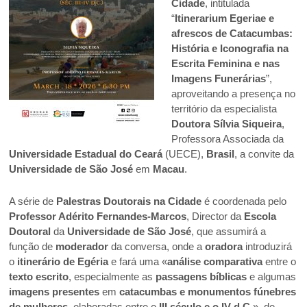
Cidade
, intitulada
“
Itinerarium Egeriae e
afrescos de Catacumbas:
História e Iconografia na
Escrita Feminina e nas
Imagens Funerárias
”,
aproveitando a presença no
território da especialista
Doutora Sílvia Siqueira
,
Professora Associada da
Universidade Estadual do Ceará
(UECE),
Brasil
, a convite da
Universidade de São José
em
Macau
.
A série de
Palestras Doutorais na Cidade
é coordenada pelo
Professor Adérito Fernandes-Marcos
, Director da
Escola
Doutoral
da
Universidade de São José
, que assumirá a
função de
moderador
da conversa, onde a
oradora
introduzirá
o
itinerário de Egéria
e fará uma «
análise comparativa
entre o
texto escrito
, especialmente as
passagens bíblicas
e algumas
imagens presentes
em
catacumbas e monumentos fúnebres
de mulheres
, elaboradas entre o
III século e o IV d.C.
», de