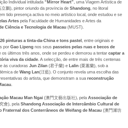
ção Individual intitulada
“Mirror Heart”
, uma Viagem Artística de
立鵬), pintor oriundo da província de
Shandong
, no litoral
em tido presença activa no meio artístico local, onde estudou e se
elas Artes
pela Faculdade de Humanidades e Artes da
de Ciência e Tecnologia de Macau
(MUST).
i
26 pinturas a tinta-da-China e tons pastel
, entre originais e
as por
Gao Lipeng
nos seus
passeios pelas ruas e becos de
e os últimos três anos, onde se perdeu e demorou a tentar
captar a
stória viva da cidade
. A selecção, de entre mais de três centenas
be às curadoras
Jun Zilan
(君子蘭) e
Lalin
(栗蕙蘭), sob a
adémica de
Wang Lan
(汪藍). O conjunto revela uma escolha das
resentativas do artista, que demonstram a sua
reconstrução
 Macau
.
cação Macau Man Ngai
(澳門文藝出版社), pela
Associação de
), pela
Shandong Associação de Intercâmbio Cultural de
o Fraternal dos Conterrâneos de Weifang de Macau
(澳門濰坊