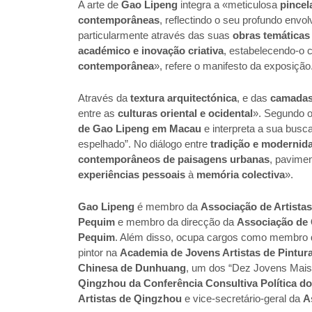
A arte de
Gao Lipeng
integra a «meticulosa
pincel
contemporâneas
, reflectindo o seu profundo env
particularmente através das suas
obras temáticas
académico e inovação criativa
, estabelecendo-o
contemporânea
», refere o manifesto da exposição
Através da
textura arquitectónica
, e das
camadas
entre as
culturas oriental e ocidental
». Segundo o
de Gao Lipeng em Macau
e interpreta a sua busc
espelhado”. No diálogo entre
tradição e modernid
contemporâneos de paisagens urbanas
, pavime
experiências pessoais
à
memória colectiva
».
Gao Lipeng
é membro da
Associação de Artista
Pequim
e membro da direcção da
Associação de C
Pequim
. Além disso, ocupa cargos como membro 
pintor na
Academia de Jovens Artistas de Pintura
Chinesa de Dunhuang
, um dos “Dez Jovens Mais
Qingzhou da Conferência Consultiva Política d
Artistas de Qingzhou
e vice-secretário-geral da
A