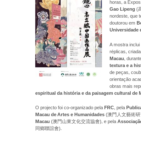
horas, a Exposi
Gao Lipeng
(高
nordeste, que t
doutorou em
B
Universidade 
A mostra inclu
réplicas, criad
Macau
, durant
textura e a hi
de peças, cou
orientação ac
obras mais rep
espiritual da história e da paisagem cultural de
O projecto foi co-organizado pela
FRC
, pela
Publi
Macau de Artes e Humanidades
(澳門人文藝術研究會
Macau
(澳門山東文化交流協會), e pela
Associaçã
同鄉聯誼會).