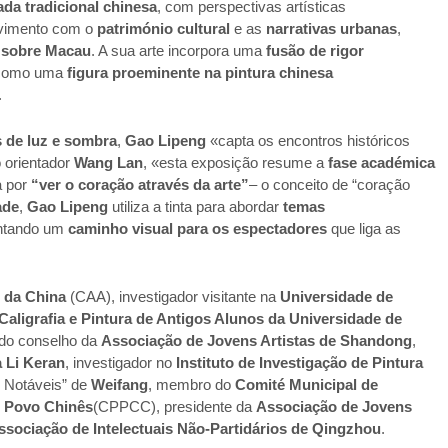
ada tradicional chinesa
, com perspectivas artísticas
olvimento com o
património cultural
e as
narrativas urbanas
,
 sobre Macau
. A sua arte incorpora uma
fusão de rigor
 como uma
figura proeminente na pintura chinesa
.
 de luz e sombra
,
Gao Lipeng
«capta os encontros históricos
 orientador
Wang Lan
, «esta exposição resume a
fase académica
a por
“ver o coração através da arte”
– o conceito de “coração
ade
,
Gao Lipeng
utiliza a tinta para abordar
temas
ntando um
caminho visual para os espectadores
que liga as
s da China
(CAA), investigador visitante na
Universidade de
aligrafia e Pintura de Antigos Alunos da Universidade de
do conselho da
Associação de Jovens Artistas de Shandong
,
 Li Keran
, investigador no
Instituto de Investigação de Pintura
 Notáveis” de
Weifang
, membro do
Comité Municipal de
o Povo Chinês
(CPPCC), presidente da
Associação de Jovens
ssociação de Intelectuais Não-Partidários de Qingzhou
.