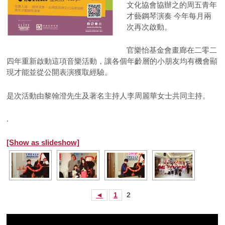
文化協會協辦之的周五青年
才藝鋼琴演奏 今年每月兩
次再次啟動。
官樂怡基金會畫廊在二零二
四年重新啟動這項音樂活動，讓各個年齡層的小朋友均有機會顯
現才能並從公開表演獲取經驗。
是次活動由黎翰澄先生及著名主持人李周麗華女士共同主持。
.
[Show as slideshow]
◄
1
2