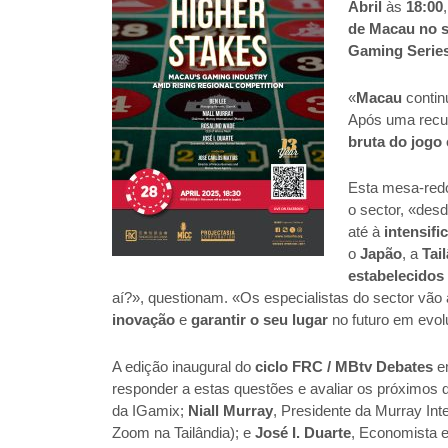
Abril
às
18:00
de Macau no s
Gaming Serie
«
Macau
contin
Após uma recu
bruta do jogo
Esta mesa-red
o sector, «des
até à
intensifi
o
Japão
, a
Tai
estabelecidos
aí?», questionam. «Os especialistas do sector vão 
inovação
e
garantir o seu lugar
no futuro em evol
A edição inaugural do
ciclo FRC / MBtv Debates
e
responder a estas questões e avaliar os próximos
da IGamix;
Niall Murray
, Presidente da Murray Int
Zoom na Tailândia); e
José I. Duarte
, Economista e