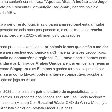
, uma conferência intitulada
“Apostas Altas: A Indústria do Jogo
eio da Crescente Competição Regional”
, inserida no ciclo
s
da MBtv.
ua a ser o
rei do jogo
, mas o
panorama regional está a mudar
.
peração de dois anos pós-pandemia, o crescimento da
receita
 estacionou
em 2025», afirmam os organizadores.
onda pretende examinar as
principais forças que estão a moldar
de a
perspectiva económica da China
e as tensões geopolíticas,
cação da concorrência regional
. Com
novos participantes
como
lândia
e os
Emirados Árabes Unidos
a entrar em cena, e
rivais já
como
Singapura
e as
Filipinas
a ganhar terreno, o que virá por
analisar
como Macau pode manter-se competitivo
, adoptar a
ução do jogo na Ásia».
m
2025
apresenta um
painel distinto de especialistas
para
 desafios. Os oradores convidados são
Ben Lee
, Sócio Accionista
ernational (Macau) Co.;
Rosalind Wade
, CEO da Winna Mech (via
 Analista Sénior da Revista Macau Business.