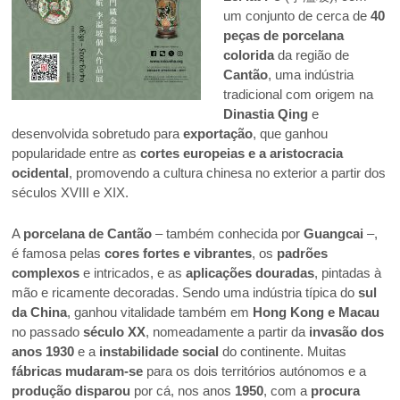
um conjunto de cerca de
40
peças de porcelana
colorida
da região de
Cantão
, uma indústria
tradicional com origem na
Dinastia Qing
e
desenvolvida sobretudo para
exportação
, que ganhou
popularidade entre as
cortes europeias e a
aristocracia
ocidental
, promovendo a cultura chinesa no exterior a partir dos
séculos XVIII e XIX.
A
porcelana de Cantão
– também conhecida por
Guangcai
–,
é famosa pelas
cores fortes e vibrantes
, os
padrões
complexos
e intricados, e as
aplicações douradas
, pintadas à
mão e ricamente decoradas. Sendo uma indústria típica do
sul
da China
, ganhou vitalidade também em
Hong Kong e Macau
no passado
século XX
, nomeadamente a partir da
invasão dos
anos 1930
e a
instabilidade social
do continente. Muitas
fábricas mudaram-se
para os dois territórios autónomos e a
produção disparou
por cá, nos anos
1950
, com a
procura