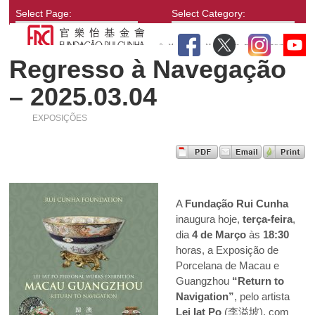
Select Page:
Select Category:
Regresso à Navegação
– 2025.03.04
EXPOSIÇÕES
A
Fundação Rui Cunha
inaugura hoje,
terça-feira
,
dia
4 de Março
às
18:30
horas, a Exposição de
Porcelana de Macau e
Guangzhou
“Return to
Navigation”
, pelo artista
Lei Iat Po
(李溢坡), com