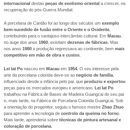
internacional
destas
peças de exotismo oriental
a crescer, na
recuperação do pós-Guerra Mundial.
A porcelana de Cantão foi ao longo dos séculos um
exemplo
bem-sucedido de fusão entre o Oriente e o Ocidente
,
contribuindo para o vantajoso intercâmbio cultural. Em
Macau
,
no auge dos anos
1960
, existiam
dezenas de fábricas
. Mas
nos anos
1980
a produção regressava ao continente, bem
mais
competitivo em mão de obra e custos
.
Lei Iat Po
nasceu em
Macau
em
1954
. O seu interesse pela
arte da porcelana colorida deve-se ao
negócio de família
,
influenciado desde a infância pelo pai, que
produziu e exportou
peças para os mercados europeu e americano.
Lei Iat Po
trabalhou na Fábrica de Bases de Madeira Guangcai do seu pai
e, mais tarde, na Fábrica de Porcelana Colorida Guangcai. Sob
a orientação do progenitor, seguiu o famoso mestre
Zhao Zhuo
para aprender a tecnologia de
controlo da queima no forno
.
Mais tarde, aprenderia sobre
técnicas de pintura artesanal e
coloração de porcelana
.