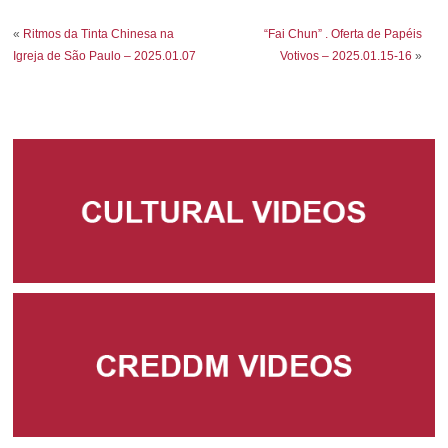
«
Ritmos da Tinta Chinesa na
“Fai Chun” . Oferta de Papéis
Igreja de São Paulo – 2025.01.07
Votivos – 2025.01.15-16
»