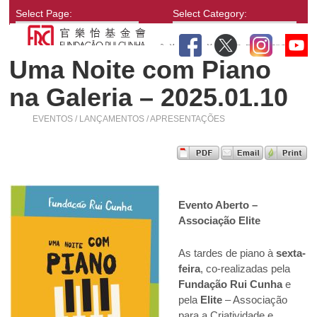
Select Page:
Select Category:
Uma Noite com Piano
na Galeria – 2025.01.10
EVENTOS / LANÇAMENTOS / APRESENTAÇÕES
Evento Aberto –
Associação Elite
As tardes de piano à
sexta-
feira
, co-realizadas pela
Fundação Rui Cunha
e
pela
Elite
– Associação
para a Criatividade e