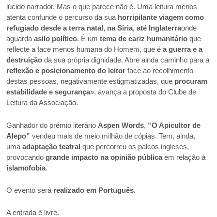
lúcido narrador. Mas o que parece não é. Uma leitura menos
atenta confunde o percurso da sua
horripilante viagem como
refugiado desde a terra natal, na Síria, até Inglaterra
onde
aguarda
asilo político
. É um
tema de cariz humanitário
que
reflecte a face menos humana do Homem, que é
a guerra e a
destruição
da sua própria dignidade. Abre ainda caminho para a
reflexão e posicionamento do leitor
face ao recolhimento
destas pessoas, negativamente estigmatizadas, que
procuram
estabilidade e segurança
», avança a proposta do Clube de
Leitura da Associação.
Ganhador do prémio literário
Aspen Words
,
“O Apicultor de
Alepo”
vendeu mais de meio milhão de cópias. Tem, ainda,
uma
adaptação teatral
que percorreu os palcos ingleses,
provocando
grande impacto na opinião pública
em relação à
islamofobia
.
O evento será
realizado em Português
.
A entrada é livre.