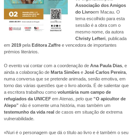
Associação dos Amigos
do Livro
em Macau. O
tema escolhido para esta
sessão é a obra com o
mesmo nome, da autora
Christy Lefteri
, publicada
em
2019
pela
Editora Zaffre
e vencedora de importantes
prémios literários.
O evento vai contar com a coordenação de
Ana Paula Dias
, e
ainda a colaboração de
Marta Simões
e
José Carlos Pereira
,
numa conversa que se pretende animada, senão emotiva, em
torno das várias questões que o livro aborda. É de salientar que
a escritora trabalhou como
voluntária num campo de
refugiados da UNICEF
em Atenas, pelo que
“O apicultor de
Alepo”
não é somente uma história, mas também um
testemunho da vida real
de casos em situação de extrema
vulnerabilidade.
«Nuri é o personagem que dá o título ao livro e é também o seu