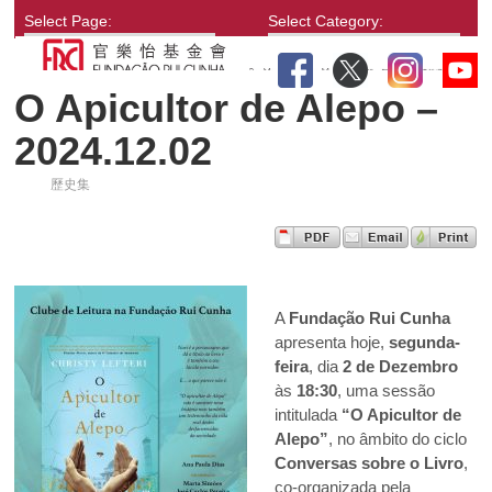
Select Page:
Select Category:
O Apicultor de Alepo –
2024.12.02
歷史集
A
Fundação Rui Cunha
apresenta hoje,
segunda-
feira
, dia
2 de Dezembro
às
18:30
, uma sessão
intitulada
“O Apicultor de
Alepo”
, no âmbito do ciclo
Conversas sobre o Livro
,
co-organizada pela