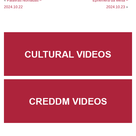
«
Palavras Nómadas –
Ephemera da Mesa –
2024.10.22
2024.10.23
»