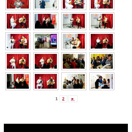
1
2
►