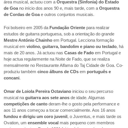
área musical, actuou com a
Orquestra (Sinfonia) do Estado
de Goa
no início dos anos 90 e, mais tarde, com a
Orquestra
de Cordas de Goa
e outros conjuntos musicais.
Foi bolseiro em 2005 da
Fundação Oriente
para realizar
estudos de guitarra portuguesa, sob a orientação do grande
Mestre António Chainho
em Portugal. Lecciona formação
musical em
violino, guitarra, bandolim e piano ou teclado
, há
mais de 20 anos. Já actuou nas
Casas de Fado
em Portugal e
hoje actua regularmente na Noite de Fado, que se realiza
mensalmente no Restaurante Alfama do Taj Cidade de Goa. Co-
produziu também
cinco álbuns de CDs
em
português e
concani
.
Omar de Loiola Pereira Octaviano
iniciou o seu percurso
musical na
guitarra aos sete anos
de idade. Algumas
competições de canto
deram-lhe o gosto pela performance e
aos 11 anos começou a tocar comercialmente. Aos 16 anos
fundou e dirigiu um coro juvenil
, o Juventus, e mais tarde os
Ovation, um
ensemble vocal
mais pequeno com membros