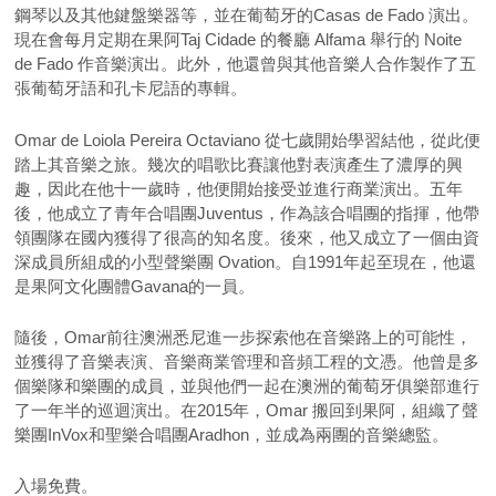
鋼琴以及其他鍵盤樂器等，並在葡萄牙的Casas de Fado 演出。
現在會每月定期在果阿Taj Cidade 的餐廳 Alfama 舉行的 Noite
de Fado 作音樂演出。此外，他還曾與其他音樂人合作製作了五
張葡萄牙語和孔卡尼語的專輯。
Omar de Loiola Pereira Octaviano 從七歲開始學習結他，從此便
踏上其音樂之旅。幾次的唱歌比賽讓他對表演產生了濃厚的興
趣，因此在他十一歲時，他便開始接受並進行商業演出。五年
後，他成立了青年合唱團Juventus，作為該合唱團的指揮，他帶
領團隊在國內獲得了很高的知名度。後來，他又成立了一個由資
深成員所組成的小型聲樂團 Ovation。自1991年起至現在，他還
是果阿文化團體Gavana的一員。
隨後，Omar前往澳洲悉尼進一步探索他在音樂路上的可能性，
並獲得了音樂表演、音樂商業管理和音頻工程的文憑。他曾是多
個樂隊和樂團的成員，並與他們一起在澳洲的葡萄牙俱樂部進行
了一年半的巡迴演出。在2015年，Omar 搬回到果阿，組織了聲
樂團InVox和聖樂合唱團Aradhon，並成為兩團的音樂總監。
入場免費。