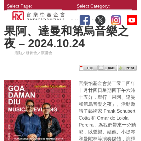
Select Page:
Select Category:
果阿、達曼和第烏音樂之
夜 – 2024.10.24
活動／發佈會／演講會
官樂怡基金會於二零二四年
十月廿四日星期四下午六時
十五分，舉行「果阿、達曼
和第烏音樂之夜」。活動邀
請了藝術家 Frank Schubert
Cotta 和 Omar de Loiola
Pereira，為我們帶來十分精
彩，以聲樂、結他、小提琴
和曼陀林等演奏媒體，演繹