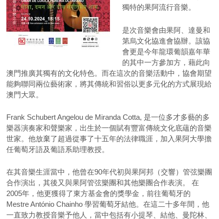
獨特的果阿流行音樂。
是次音樂會由果阿、達曼和
第烏文化協進會協辦。該協
會更是今年龍環葡韻嘉年華
的其中一方參加方，藉此向
澳門推廣其獨有的文化特色。而在這次的音樂活動中，協會期望
能夠聯同兩位藝術家，將其傳統和習俗以更多元化的方式展現給
澳門大眾。
Frank Schubert Angelou de Miranda Cotta, 是一位多才多藝的多
樂器演奏家和聲樂家，出生於一個賦有豐富傳統文化底蘊的音樂
世家。他放棄了超過從事了十五年的法律職涯，加入果阿大學擔
任葡萄牙語及葡語系助理教授。
在其音樂生涯當中，他曾在90年代初與果阿邦（交響）管弦樂團
合作演出，其後又與果阿管弦樂團和其他樂團合作表演。 在
2005年，他更獲得了東方基金會的獎學金，前往葡萄牙的
Mestre António Chainho 學習葡萄牙結他。在這二十多年間，他
一直致力教授音樂予他人，當中包括有小提琴、結他、曼陀林、