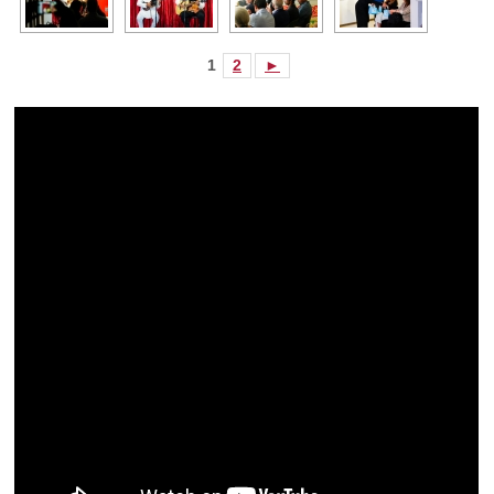
1
2
►