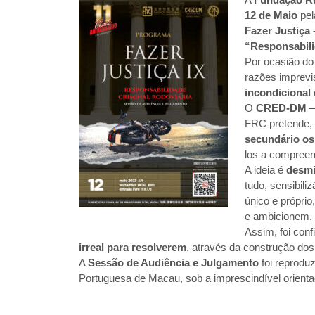
12 de Maio
pe
Fazer Justiça 
“Responsabili
Por ocasião d
razões imprevi
incondicional
O
CRED-DM
–
FRC pretende, a
secundário os
los a compree
A ideia é
desmis
tudo, sensibili
único e própri
e ambicionem.
Assim, foi con
irreal para resolverem
, através da construção do
A
Sessão de Audiência e Julgamento
foi reproduz
Portuguesa de Macau, sob a imprescindível orienta