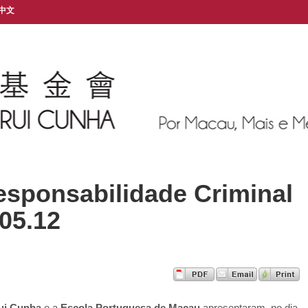
中文
Responsabilidade Criminal
05.12
ui Cunha
e a
Escola Portuguesa de Macau
apresentaram, no dia