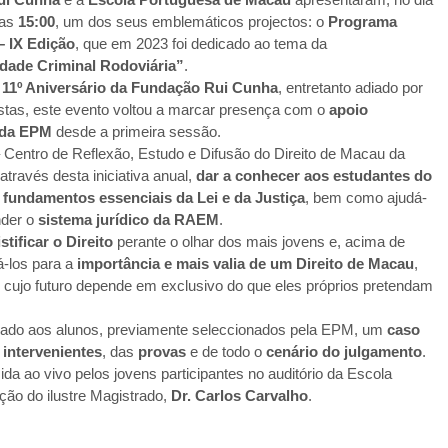
las
15:00
, um dos seus emblemáticos projectos: o
Programa
– IX Edição
, que em 2023 foi dedicado ao tema da
dade Criminal Rodoviária”
.
o
11º Aniversário da Fundação Rui Cunha
, entretanto adiado por
stas, este evento voltou a marcar presença com o
apoio
 da EPM
desde a primeira sessão.
 Centro de Reflexão, Estudo e Difusão do Direito de Macau da
través desta iniciativa anual,
dar a conhecer aos estudantes do
 fundamentos essenciais da Lei e da Justiça
, bem como ajudá-
nder o
sistema jurídico da RAEM
.
tificar o Direito
perante o olhar dos mais jovens e, acima de
zá-los para a
importância e mais valia de um Direito de Macau
,
o, cujo futuro depende em exclusivo do que eles próprios pretendam
fiado aos alunos, previamente seleccionados pela EPM, um
caso
s
intervenientes
, das
provas
e de todo o
cenário do julgamento
.
ida ao vivo pelos jovens participantes no auditório da Escola
ção do ilustre Magistrado,
Dr. Carlos Carvalho
.