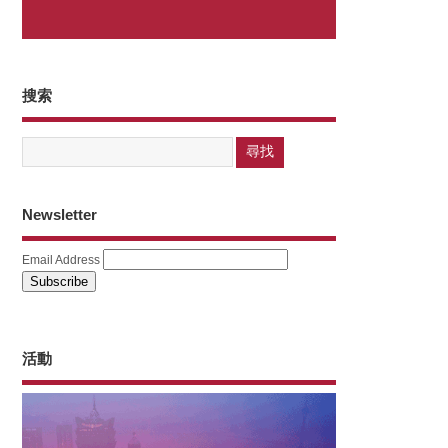
搜索
Newsletter
Email Address
活動