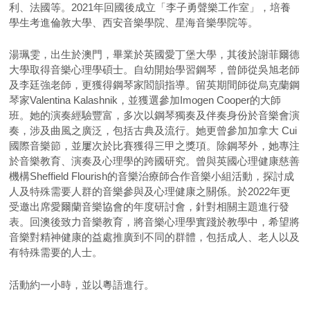
利、法國等。2021年回國後成立「李子勇聲樂工作室」，培養
學生考進倫敦大學、西安音樂學院、星海音樂學院等。
湯珮雯，出生於澳門，畢業於英國愛丁堡大學，其後於謝菲爾德
大學取得音樂心理學碩士。自幼開始學習鋼琴，曾師從吳旭老師
及李廷強老師，更獲得鋼琴家閻韻指導。留英期間師從烏克蘭鋼
琴家Valentina Kalashnik，並獲選參加Imogen Cooper的大師
班。她的演奏經驗豐富，多次以鋼琴獨奏及伴奏身份於音樂會演
奏，涉及曲風之廣泛，包括古典及流行。她更曾參加加拿大 Cui
國際音樂節，並屢次於比賽獲得三甲之獎項。除鋼琴外，她專注
於音樂教育、演奏及心理學的跨國研究。曾與英國心理健康慈善
機構Sheffield Flourish的音樂治療師合作音樂小組活動，探討成
人及特殊需要人群的音樂參與及心理健康之關係。於2022年更
受邀出席愛爾蘭音樂協會的年度研討會，針對相關主題進行發
表。回澳後致力音樂教育，將音樂心理學實踐於教學中，希望將
音樂對精神健康的益處推廣到不同的群體，包括成人、老人以及
有特殊需要的人士。
活動約一小時，並以粵語進行。