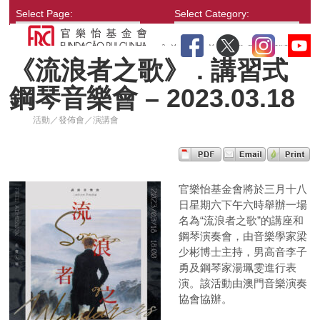
Select Page:
Select Category:
《流浪者之歌》 . 講習式
鋼琴音樂會 – 2023.03.18
活動／發佈會／演講會
官樂怡基金會將於三月十八
日星期六下午六時舉辦一場
名為“流浪者之歌”的講座和
鋼琴演奏會，由音樂學家梁
少彬博士主持，男高音李子
勇及鋼琴家湯珮雯進行表
演。該活動由澳門音樂演奏
協會協辦。