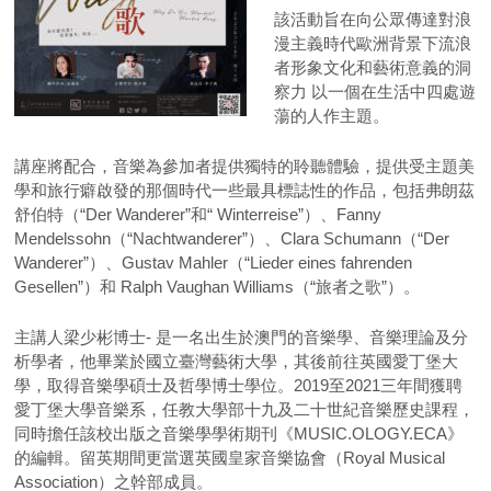
該活動旨在向公眾傳達對浪
漫主義時代歐洲背景下流浪
者形象文化和藝術意義的洞
察力 以一個在生活中四處遊
蕩的人作主題。
講座將配合，音樂為參加者提供獨特的聆聽體驗，提供受主題美
學和旅行癖啟發的那個時代一些最具標誌性的作品，包括弗朗茲
舒伯特（“Der Wanderer”和“ Winterreise”）、Fanny
Mendelssohn（“Nachtwanderer”）、Clara Schumann（“Der
Wanderer”）、Gustav Mahler（“Lieder eines fahrenden
Gesellen”）和 Ralph Vaughan Williams（“旅者之歌”）。
主講人梁少彬博士- 是一名出生於澳門的音樂學、音樂理論及分
析學者，他畢業於國立臺灣藝術大學，其後前往英國愛丁堡大
學，取得音樂學碩士及哲學博士學位。2019至2021三年間獲聘
愛丁堡大學音樂系，任教大學部十九及二十世紀音樂歷史課程，
同時擔任該校出版之音樂學學術期刊《MUSIC.OLOGY.ECA》
的編輯。留英期間更當選英國皇家音樂協會（Royal Musical
Association）之幹部成員。