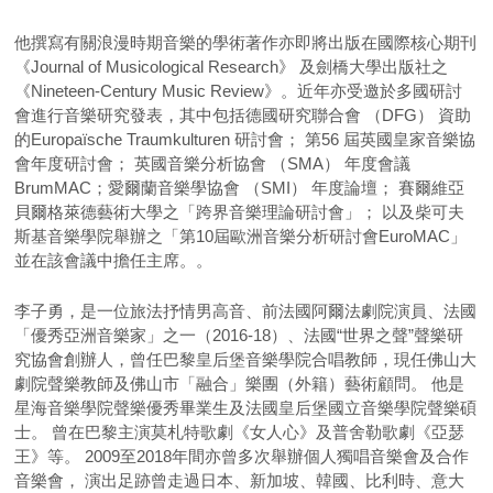
他撰寫有關浪漫時期音樂的學術著作亦即將出版在國際核心期刊
《Journal of Musicological Research》 及劍橋大學出版社之
《Nineteen-Century Music Review》。近年亦受邀於多國研討
會進行音樂研究發表，其中包括德國研究聯合會 （DFG） 資助
的Europaïsche Traumkulturen 研討會； 第56 屆英國皇家音樂協
會年度研討會； 英國音樂分析協會 （SMA） 年度會議
BrumMAC；愛爾蘭音樂學協會 （SMI） 年度論壇； 賽爾維亞
貝爾格萊德藝術大學之「跨界音樂理論研討會」； 以及柴可夫
斯基音樂學院舉辦之「第10屆歐洲音樂分析研討會EuroMAC」
並在該會議中擔任主席。。
李子勇，是一位旅法抒情男高音、前法國阿爾法劇院演員、法國
「優秀亞洲音樂家」之一（2016-18）、法國“世界之聲”聲樂研
究協會創辦人，曾任巴黎皇后堡音樂學院合唱教師，現任佛山大
劇院聲樂教師及佛山市「融合」樂團（外籍）藝術顧問。 他是
星海音樂學院聲樂優秀畢業生及法國皇后堡國立音樂學院聲樂碩
士。 曾在巴黎主演莫札特歌劇《女人心》及普舍勒歌劇《亞瑟
王》等。 2009至2018年間亦曾多次舉辦個人獨唱音樂會及合作
音樂會， 演出足跡曾走過日本、新加坡、韓國、比利時、意大