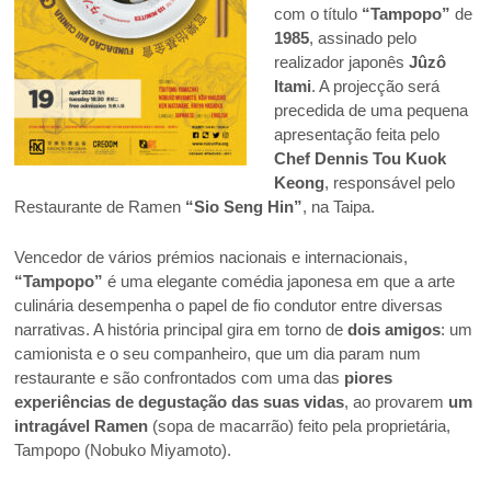
com o título
“Tampopo”
de
1985
, assinado pelo
realizador japonês
Jûzô
Itami
. A projecção será
precedida de uma pequena
apresentação feita pelo
Chef Dennis Tou Kuok
Keong
, responsável pelo
Restaurante de Ramen
“Sio Seng Hin”
, na Taipa.
Vencedor de vários prémios nacionais e internacionais,
“Tampopo”
é uma elegante comédia japonesa em que a arte
culinária desempenha o papel de fio condutor entre diversas
narrativas. A história principal gira em torno de
dois amigos
: um
camionista e o seu companheiro, que um dia param num
restaurante e são confrontados com uma das
piores
experiências de degustação das suas vidas
, ao provarem
um
intragável Ramen
(sopa de macarrão) feito pela proprietária,
Tampopo (Nobuko Miyamoto).