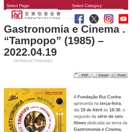
Select Page:
Select Category:
Gastronomia e Cinema .
“Tampopo” (1985) –
2022.04.19
OUTRAS ACTIVIDADES
A
Fundação Rui Cunha
apresenta na
terça-feira
,
dia
19 de Abril
às
18:30
, o
segundo da
série de seis
filmes
dedicada ao tema da
Gastronomia e Cinema
,