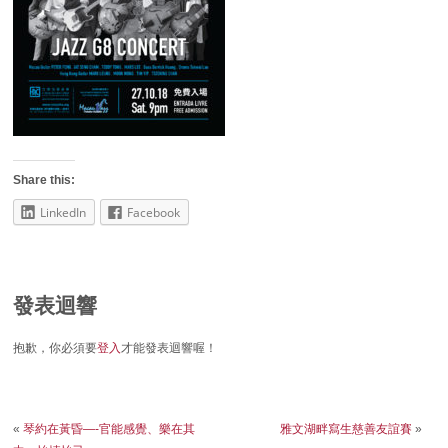
Share this:
LinkedIn
Facebook
發表迴響
抱歉，你必須要
登入
才能發表迴響喔！
«
琴約在黃昏—-官能感覺、樂在其
雅文湖畔寫生慈善友誼賽
»