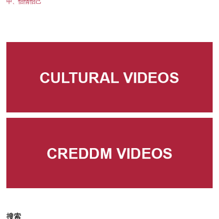
中、怡情怡己
搜索