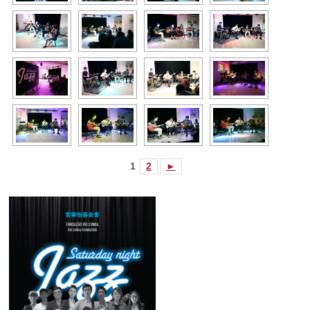
1
2
►