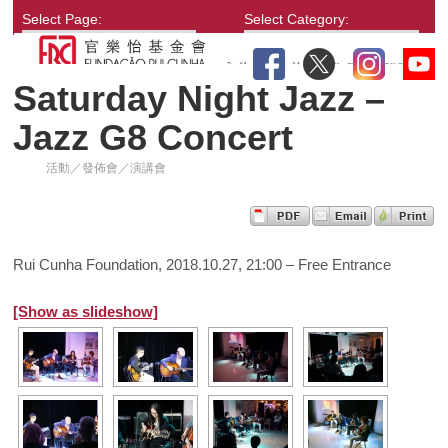
Select Page:
Select Category:
Saturday Night Jazz –
Jazz G8 Concert
活動／發佈會／演講會
Rui Cunha Foundation, 2018.10.27, 21:00 – Free Entrance
[Show as slideshow]