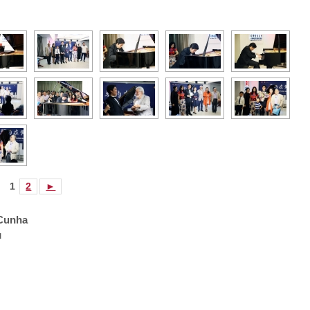
1
2
►
 Cunha
u