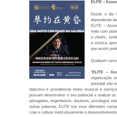
ELITE – Assoc
Desde o dia 3
dependendo da
ELITE – Assoc
noite com piano
e chinês, serã
a música, apre
que assim pode
Qualquer cance
“
ELITE – Ass
organização se
principal são 
objectivo é providenciar treino musical e serv
possam desenvolver o seu potencial e realizar os
advogados, engenheiros, doutores, psicólogos ed
outras palavras, ELITE nos seus diferentes camp
criar e cultivar meticulosamente o desenvolviment