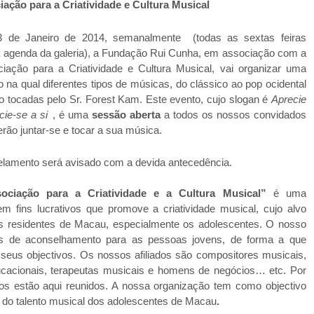
iação para a Criatividade e Cultura Musical
 de Janeiro de 2014, semanalmente (todas as sextas feiras
 agenda da galeria), a Fundação Rui Cunha, em associação com a
iação para a Criatividade e Cultura Musical, vai organizar uma
 na qual diferentes tipos de músicas, do clássico ao pop ocidental
o tocadas pelo Sr. Forest Kam. Este evento, cujo slogan é
Aprecie
cie-se a si
, é uma
sessão aberta
a todos os nossos convidados
rão juntar-se e tocar a sua música.
lamento será avisado com a devida antecedência.
ociação para a Criatividade e a Cultura Musical”
é uma
m fins lucrativos que promove a criatividade musical, cujo alvo
os residentes de Macau, especialmente os adolescentes. O nosso
iços de aconselhamento para as pessoas jovens, de forma a que
 seus objectivos. Os nossos afiliados são compositores musicais,
ucacionais, terapeutas musicais e homens de negócios… etc. Por
os estão aqui reunidos. A nossa organização tem como objectivo
o do talento musical dos adolescentes de Macau
.