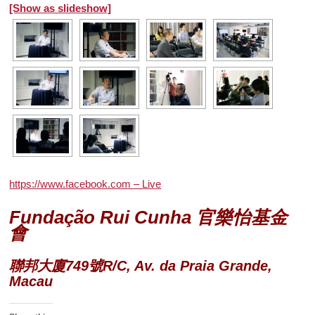
[Show as slideshow]
https://www.facebook.com – Live
Fundação Rui Cunha 官樂怡基金
會
聯邦大廈749號R/C, Av. da Praia Grande,
Macau