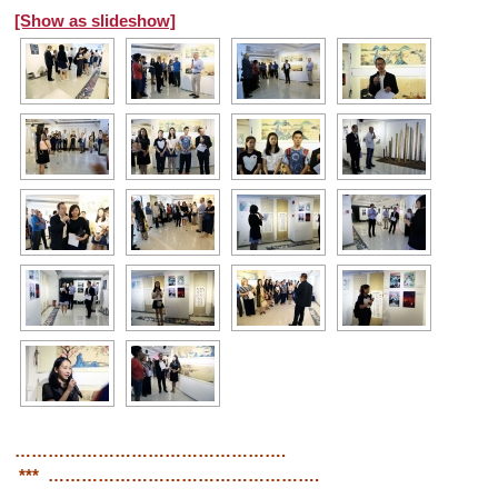
[Show as slideshow]
………………………………………….
*** ………………………………………….