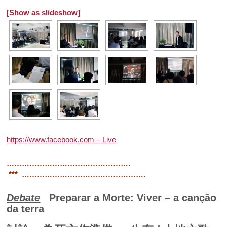
[Show as slideshow]
https://www.facebook.com – Live
………………………………………….
*** ………………………………………….
Debate
Preparar a Morte: Viver –
a canção
da terra