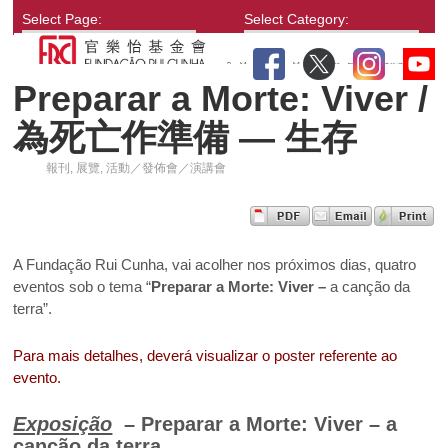
Select Page:
Select Category:
Preparar a Morte: Viver /
為死亡作準備 — 生存
報刊
,
展覽
,
活動／發佈會／演講會
A Fundação Rui Cunha, vai acolher nos próximos dias, quatro
eventos sob o tema “
Preparar a Morte: Viver –
a canção da
terra”.
Para mais detalhes, deverá visualizar o poster referente ao
evento.
Exposição
–
Preparar a Morte: Viver
– a
canção da terra