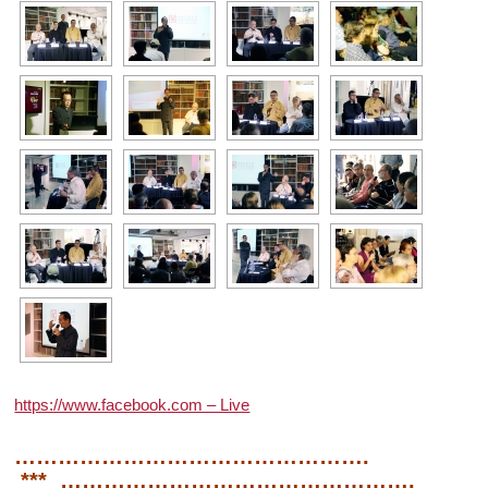
https://www.facebook.com – Live
………………………………………….
*** ………………………………………….