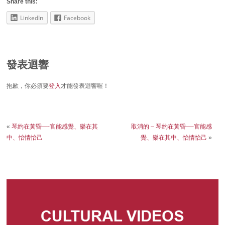
Share this:
LinkedIn
Facebook
發表迴響
抱歉，你必須要
登入
才能發表迴響喔！
«
琴約在黃昏—-官能感覺、樂在其
取消的 – 琴約在黃昏—-官能感
中、怡情怡己
覺、樂在其中、怡情怡己
»