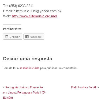
Tel: (853) 6233 8211
Email: elitemusic1119@yahoo.com.hk
Web:
http://www.elitemusic.org.mo/
Partilhar isto:
LinkedIn
Facebook
Deixar uma resposta
Tem de ter a
sessão iniciada
para publicar um comentário.
«
Português Jurídico Formação
Field Hockey For All
»
em Língua Portuguesa Parte I (5ª
Edição)